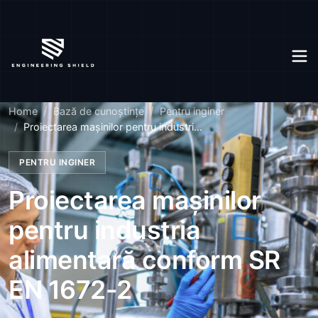
Home
Bază de cunoștințe
Pentru inginer
Proiectarea mașinilor pentru industri...
PENTRU INGINER
Proiectarea mașinilor
pentru industria
alimentară conform SR
EN 1672-2