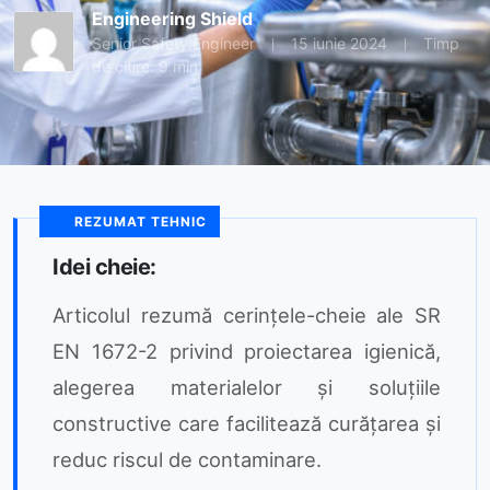
Engineering Shield
Senior Safety Engineer
15 iunie 2024
Timp
de citire: 9 min
REZUMAT TEHNIC
Idei cheie:
Articolul rezumă cerințele-cheie ale SR
EN 1672-2 privind proiectarea igienică,
alegerea materialelor și soluțiile
constructive care facilitează curățarea și
reduc riscul de contaminare.