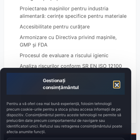
Proiectarea mașinilor pentru industria
alimentară: cerințe specifice pentru materiale
Accesibilitate pentru curățare
Armonizare cu Directiva privind mașinile,
GMP și FDA
Procesul de evaluare a riscului igienic
Analiza riscurilor conform SR EN ISO 12100
Importanța proiectării igienice
Gestionați
Automatizări industriale și industria
consimțământul
alimentară
Pentru a vă oferi cea mai bună experiență, folosim tehnologii
Mai multe despre standardul SR EN 1672-2
precum cookie-urile pentru a stoca și/sau accesa informații de pe
dispozitiv. Consimțământul pentru aceste tehnologii ne permite să
prelucrăm date precum comportamentul de navigare sau
identificatori unici. Refuzul sau retragerea consimțământului poate
afecta anumite funcții.