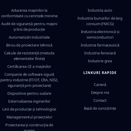
Aducerea mașinilor la
Industria auto
conformitate cu cerințele minime
Industria bunurilor de larg
Audit de siguranță pentru mașini
consum (FMCG)
și linii de producție
Industria electronică și
Automatizări industriale
semiconductori
Birou de proiectare tehnică
Industria farmaceutică
Calcule de rezistență (metoda
Industria feroviară
elementelor finite)
Industrie grea
Certificarea CE a mașinilor
LINKURI RAPIDE
Companie de software sigură
pentru industrie (IT/OT, CRA, NIS2,
Carieră
siguranță prin proiectare)
Despre noi
Dispozitive pentru sudare
Contact
Externalizarea inginerilor
Bază de cunoștințe
Linii de producție și tehnologice
Managementul proiectelor
Proiectarea și construcția de
mașini