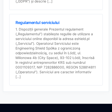
(„GDPR”) și descrie […]
Regulamentul serviciului
1. Dispoziții generale Prezentul regulament
(„Regulamentul”) stabilește regulile de utilizare a
serviciului online disponibil la adresa eshield.pl
(„Serviciul”). Operatorul Serviciului este
Engineering Shield Spółka z ograniczoną
odpowiedzialnością, cu sediul în Łódź, ul.
Milionowa 4b (City Space), 93-102 Łódź, înscrisă
în registrul antreprenorilor KRS sub numărul
0001109317, NIP 7282886000, REGON 528814811
(„Operatorul”). Serviciul are caracter informativ
[…]