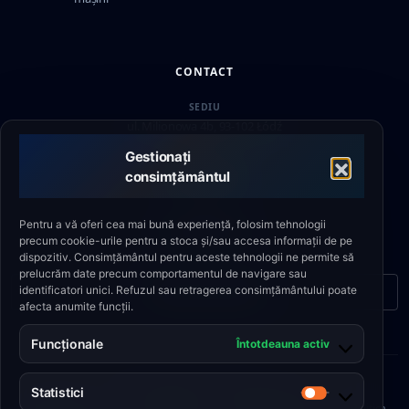
CONTACT
SEDIU
ul. Milionowa 4b, 93-102 Łódź
Gestionați
SUPORT
consimțământul
+48 790 336 664
E-MAIL
Pentru a vă oferi cea mai bună experiență, folosim tehnologii
biuro@eshield.pl
precum cookie-urile pentru a stoca și/sau accesa informații de pe
dispozitiv. Consimțământul pentru aceste tehnologii ne permite să
prelucrăm date precum comportamentul de navigare sau
identificatori unici. Refuzul sau retragerea consimțământului poate
Formular de contact
afecta anumite funcții.
Funcționale
Întotdeauna activ
© 2026 Engineering Shield Sp. z o.o.
Statistici
Statistici
Politica de
•
Politica
•
Regulamentul
•
Politica