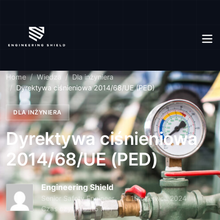
Home
Wiedza
Dla inżyniera
Dyrektywa ciśnieniowa 2014/68/UE (PED)
DLA INŻYNIERA
Dyrektywa ciśnieniowa
2014/68/UE (PED)
Engineering Shield
Senior Safety Engineer
10 czerwca 2024
Czas czytania: 15 min