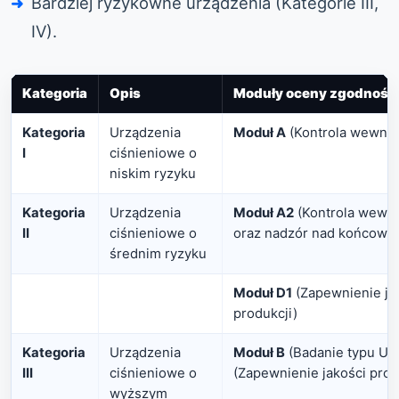
Bardziej ryzykowne urządzenia (Kategorie III,
IV).
Kategoria
Opis
Moduły oceny zgodnośc
Kategoria
Urządzenia
Moduł A
(Kontrola wewnęt
I
ciśnieniowe o
niskim ryzyku
Kategoria
Urządzenia
Moduł A2
(Kontrola wewnę
II
ciśnieniowe o
oraz nadzór nad końcowy
średnim ryzyku
Moduł D1
(Zapewnienie ja
produkcji)
Kategoria
Urządzenia
Moduł B
(Badanie typu UE
III
ciśnieniowe o
(Zapewnienie jakości proc
wyższym