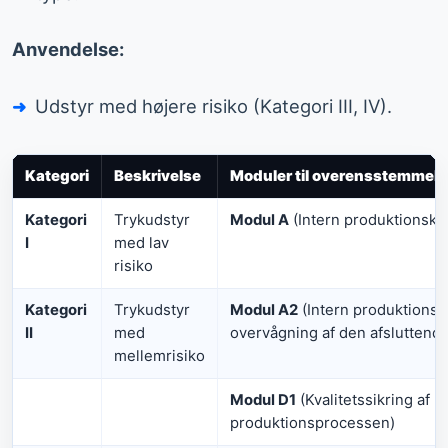
Anvendelse:
Udstyr med højere risiko (Kategori III, IV).
Kategori
Beskrivelse
Moduler til overensstemmel
Kategori
Trykudstyr
Modul A
(Intern produktionskon
I
med lav
risiko
Kategori
Trykudstyr
Modul A2
(Intern produktionsk
II
med
overvågning af den afsluttende
mellemrisiko
Modul D1
(Kvalitetssikring af
produktionsprocessen)