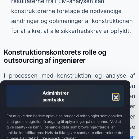
resultaterne fra FEM-analysen kan
konstruktørerne foretage de nødvendige
ændringer og optimeringer af konstruktionen
for at sikre, at alle sikkerhedskrav er opfyldt.
Konstruktionskontorets rolle og
outsourcing af ingeniører
I processen med konstruktion og analyse af
trykbeholdere spiller
konstruktionskontorer
en
Administrer
central rolle. De råder over specialiseret viden
samtykke
og værktøjer, såsom software til beregninger
med finite element-metoden, som er
For at give den bedste oplevelse bruger vi teknologier som cookies
til at gemme og/eller få adgang til oplysninger på din enhed. Ved at
nødvendige for at gennemføre præcise
give samtykke kan vi behandle data som browsingadfærd eller
unikke identifikatorer. Hvis du ikke giver samtykke eller trækker det
styrkeberegninger. Ved hjælp af
outsourcing af
tilbage, kan det påvirke visse funktioner.