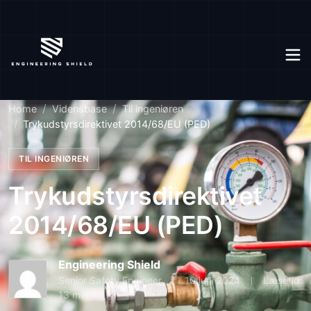
Home
Vidensbase
Til ingeniøren
Trykudstyrsdirektivet 2014/68/EU (PED)
TIL INGENIØREN
Trykudstyrsdirektivet
2014/68/EU (PED)
Engineering Shield
Senior Safety Engineer
10 juni 2024
Læsetid:
13 min