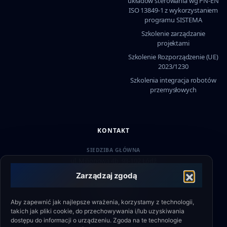
układów sterowania wg PN-EN
ISO 13849-1 z wykorzystaniem
programu SISTEMA
Szkolenie zarządzanie
projektami
Szkolenie Rozporządzenie (UE)
2023/1230
Szkolenia integracja robotów
przemysłowych
KONTAKT
SIEDZIBA GŁÓWNA
ul. Milionowa 4b, 93-102 Łódź
Zarządzaj zgodą
WSPARCIE
+48 790 336 664
Aby zapewnić jak najlepsze wrażenia, korzystamy z technologii,
EMAIL
takich jak pliki cookie, do przechowywania i/lub uzyskiwania
biuro@eshield.pl
dostępu do informacji o urządzeniu. Zgoda na te technologie