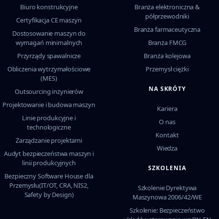
Biuro konstrukcyjne
Branża elektroniczna &
półprzewodniki
Certyfikacja CE maszyn
Branża farmaceutyczna
Dostosowanie maszyn do
wymagań minimalnych
Branża FMCG
Przyrządy spawalnicze
Branża kolejowa
Obliczenia wytrzymałościowe
Przemysł ciężki
(MES)
NA SKRÓTY
Outsourcing inżynierów
Projektowanie i budowa maszyn
Kariera
Linie produkcyjne i
O nas
technologiczne
Kontakt
Zarządzanie projektami
Wiedza
Audyt bezpieczeństwa maszyn i
linii produkcyjnych
SZKOLENIA
Bezpieczny Software House dla
Przemysłu(IT/OT, CRA, NIS2,
Szkolenie Dyrektywa
Safety by Design)
Maszynowa 2006/42/WE
Szkolenie: Bezpieczeństwo