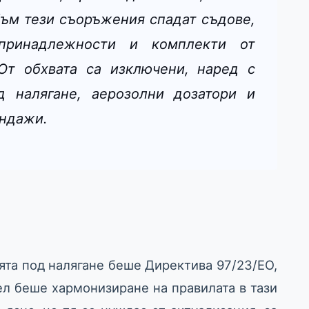
Към тези съоръжения спадат съдове,
 принадлежности и комплекти от
От обхвата са изключени, наред с
д налягане, аерозолни дозатори и
ондажи.
та под налягане беше Директива 97/23/ЕО,
цел беше хармонизиране на правилата в тази