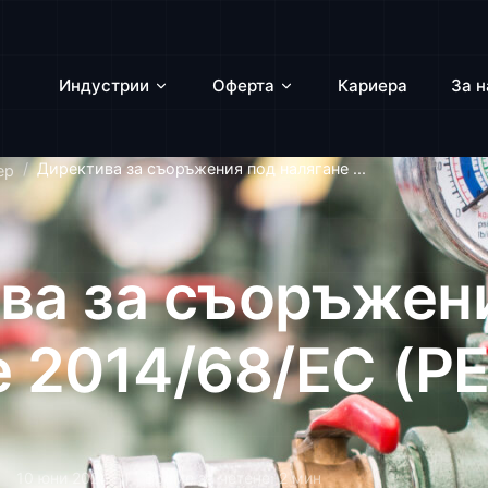
Индустрии
Оферта
Кариера
За н
Директива за съоръжения под налягане ...
ер
ва за съоръжен
е 2014/68/ЕС (P
10 юни 2024
Време за четене: 2 мин