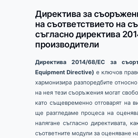
Директива за съоръжени
на съответствието на с
съгласно директива 201
производители
Директива 2014/68/ЕС за съор
Equipment Directive)
е ключов праве
хармонизира разпоредбите относно
на нея тези съоръжения могат своб
като същевременно отговарят на ви
ще разгледаме процеса на оценяв
налягане съгласно директивата, ка
съответните модули за оценяване н