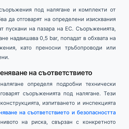
съоръжения под налягане и комплекти от
ва да отговарят на определени изисквания
ат пускани на пазара на ЕС. Съоръженията,
е надвишава 0,5 bar, попадат в обхвата на
ъжения, като преносни тръбопроводи или
ени.
еняване на съответствието
налягане определя подробни технически
тговарят съоръженията под налягане. Тези
конструкцията, изпитването и инспекцията
няване на съответствието и безопасността
ивото на риска, свързан с конкретното