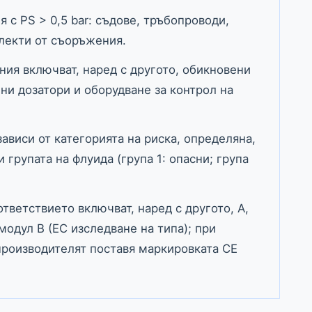
с PS > 0,5 bar: съдове, тръбопроводи,
лекти от съоръжения.
ния включват, наред с другото, обикновени
ни дозатори и оборудване за контрол на
ависи от категорията на риска, определяна,
и групата на флуида (група 1: опасни; група
тветствието включват, наред с другото, A,
модул B (ЕС изследване на типа); при
производителят поставя маркировката CE