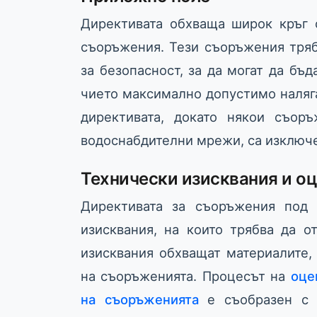
Директивата обхваща широк кръг 
съоръжения. Тези съоръжения тряб
за безопасност, за да могат да бъд
чието максимално допустимо наляган
директивата, докато някои съор
водоснабдителни мрежи, са изключ
Технически изисквания и оц
Директивата за съоръжения под 
изисквания, на които трябва да о
изисквания обхващат материалите, 
на съоръженията. Процесът на
оце
на съоръженията
е съобразен с н