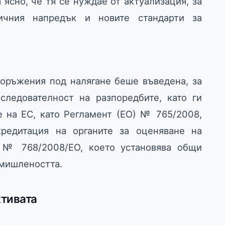
 ясно, че тя се нуждае от актуализация, за
ичния напредък и новите стандарти за
ъоръжения под налягане беше въведена, за
следователност на разпоредбите, като ги
е на ЕС, като Регламент (ЕО) № 765/2008,
кредитация на органите за оценяване на
е № 768/2008/ЕО, което установява общи
омишлеността.
тивата