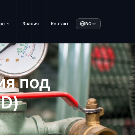
ас
Знания
Контакт
BG
ия под
ED)