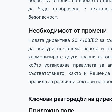
област. С течение на времето стана
да бъде съобразена с технолог
безопасност.
Необходимост от промени
Новата директива 2014/68/ЕС за с
да осигури по-голяма яснота и по
хармонизира с други правни актов
който установява правилата за а
съответствието, както и Решени
правила за различни сектори на пр
Ключови разпоредби на дирек
Приложно поле