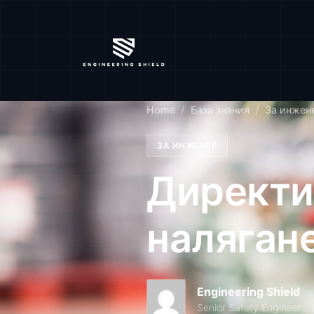
Home
База знания
За инжен
ЗА ИНЖЕНЕР
Директи
наляган
Engineering Shield
Senior Safety Engineer