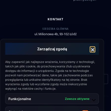
KONTAKT
SIEDZIBA GŁÓWNA
ul. Milionowa 4b, 93-102 Łódź
WSPARCIE
+48 790 336 664
Zarządzaj zgodą
EMAIL
Aby zapewnić jak najlepsze wrażenia, korzystamy z technologii,
biuro@eshield.pl
takich jak pliki cookie, do przechowywania i/lub uzyskiwania
dostępu do informacji o urządzeniu. Zgoda na te technologie
pozwoli nam przetwarzać dane, takie jak zachowanie podczas
Formularz kontaktowy
przeglądania lub unikalne identyfikatory na tej stronie. Brak
wyrażenia zgody lub wycofanie zgody może niekorzystnie
wpłynąć na niektóre cechy i funkcje.
Funkcjonalne
Zawsze aktywne
© 2026 Engineering Shield Sp. z o.o.
Polityka plików
•
Polityka
•
Regulamin
•
Polityka