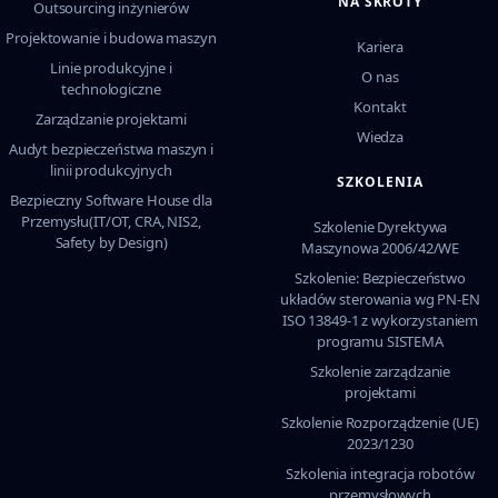
NA SKRÓTY
Outsourcing inżynierów
Projektowanie i budowa maszyn
Kariera
Linie produkcyjne i
O nas
technologiczne
Kontakt
Zarządzanie projektami
Wiedza
Audyt bezpieczeństwa maszyn i
linii produkcyjnych
SZKOLENIA
Bezpieczny Software House dla
Przemysłu(IT/OT, CRA, NIS2,
Szkolenie Dyrektywa
Safety by Design)
Maszynowa 2006/42/WE
Szkolenie: Bezpieczeństwo
układów sterowania wg PN-EN
ISO 13849-1 z wykorzystaniem
programu SISTEMA
Szkolenie zarządzanie
projektami
Szkolenie Rozporządzenie (UE)
2023/1230
Szkolenia integracja robotów
przemysłowych