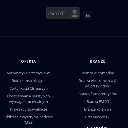
OFERTA
BRANŻE
Automatyka przemysłowa
Branża Automotive
Biuro konstrukcyjne
Branża elektroniczna &
półprzewodniki
Certyfikacja CE maszyn
Branża farmaceutyczna
Dostosowanie maszyn do
wymagań minimalnych
Branża FMCG
Przyrządy spawalnicze
Branża kolejowa
Obliczenia wytrzymałościowe
Przemysł ciężki
(MES)