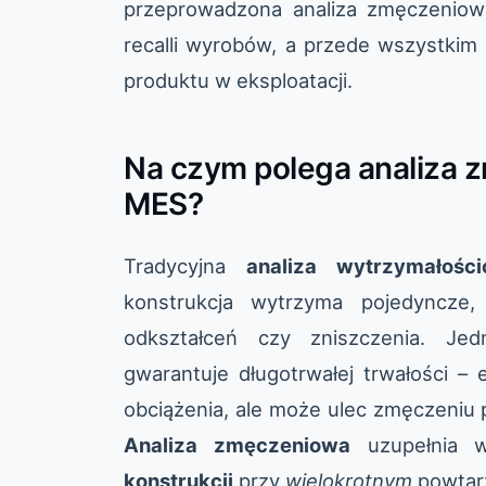
przeprowadzona analiza zmęczeniow
recalli wyrobów, a przede wszystkim
produktu w eksploatacji.
Na czym polega analiza 
MES?
Tradycyjna
analiza wytrzymałośc
konstrukcja wytrzyma pojedyncze,
odkształceń czy zniszczenia. Jed
gwarantuje długotrwałej trwałości 
obciążenia, ale może ulec zmęczeniu 
Analiza zmęczeniowa
uzupełnia 
konstrukcji
przy
wielokrotnym
powtarz