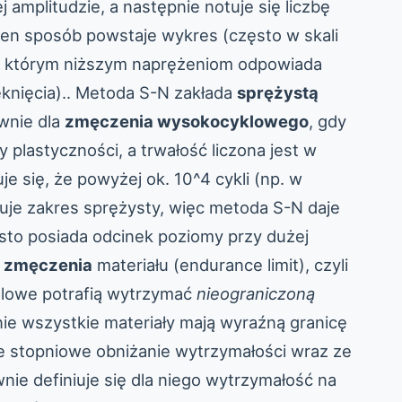
j amplitudzie, a następnie notuje się liczbę
 ten sposób powstaje wykres (często w skali
a którym niższym naprężeniom odpowiada
ęknięcia).. Metoda S-N zakłada
sprężystą
wnie dla
zmęczenia wysokocyklowego
, gdy
 plastyczności, a trwałość liczona jest w
uje się, że powyżej ok. 10^4 cykli (np. w
uje zakres sprężysty, więc metoda S-N daje
sto posiada odcinek poziomy przy dużej
y zmęczenia
materiału (endurance limit), czyli
talowe potrafią wytrzymać
nieograniczoną
 nie wszystkie materiały mają wyraźną granicę
e stopniowe obniżanie wytrzymałości wraz ze
nie definiuje się dla niego wytrzymałość na