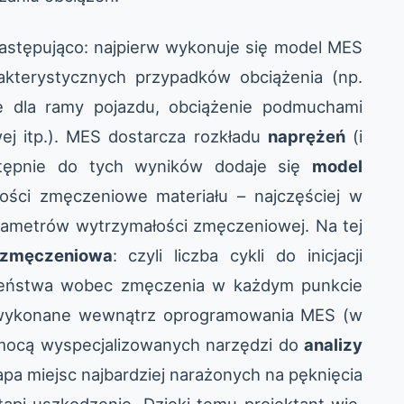
następująco: najpierw wykonuje się model MES
akterystycznych przypadków obciążenia (np.
e dla ramy pojazdu, obciążenie podmuchami
wej itp.). MES dostarcza rozkładu
naprężeń
(i
stępnie do tych wyników dodaje się
model
ości zmęczeniowe materiału – najczęściej w
arametrów wytrzymałości zmęczeniowej. Na tej
 zmęczeniowa
: czyli liczba cykli do inicjacji
czeństwa wobec zmęczenia w każdym punkcie
ć wykonane wewnątrz oprogramowania MES (w
mocą wyspecjalizowanych narzędzi do
analizy
apa miejsc najbardziej narażonych na pęknięcia