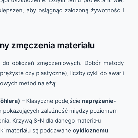
tąpi uszkodzenie. Dzięki temu projektant wie,
lepszeń, aby osiągnąć założoną żywotność i
y zmęczenia materiału
ść do obliczeń zmęczeniowych. Dobór metody
rężyste czy plastyczne), liczby cykli do awarii
wowych metod należą:
Wöhlera)
– Klasyczne podejście
naprężenie-
ch pokazujących zależność między poziomem
zenia. Krzywą S-N dla danego materiału
bki materiału są poddawane
cyklicznemu