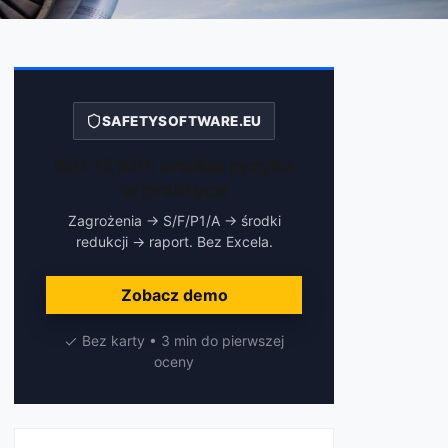
SAFETYSOFTWARE.EU
ISO 12100: analiza ryzyka
w praktyce
Zagrożenia → S/F/P1/A → środki
redukcji → raport. Bez Excela.
Zobacz demo
Bez karty • 3 min do pierwszej
oceny