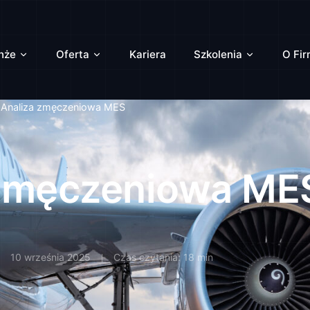
nże
Oferta
Kariera
Szkolenia
O Fir
Analiza zmęczeniowa MES
 zmęczeniowa ME
10 września 2025
Czas czytania: 18 min