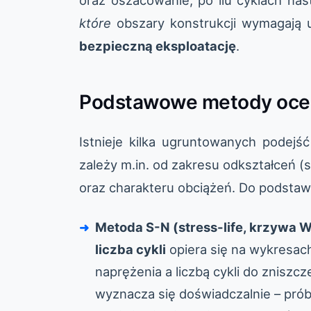
oraz oszacowanie, po ilu cyklach nas
które
obszary konstrukcji wymagają u
bezpieczną eksploatację
.
Podstawowe metody ocen
Istnieje kilka ugruntowanych podej
zależy m.in. od zakresu odkształceń (sp
oraz charakteru obciążeń. Do podsta
Metoda S-N (stress-life, krzywa 
liczba cykli
opiera się na wykresa
naprężenia a liczbą cykli do zniszc
wyznacza się doświadczalnie – pró