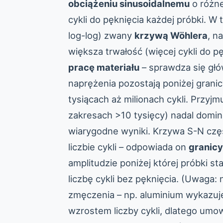
obciążeniu sinusoidalnemu
o różne
cykli do pęknięcia każdej próbki. W
log-log) zwany
krzywą Wöhlera
, n
większa trwałość (więcej cykli do p
pracę materiału
– sprawdza się głó
naprężenia pozostają poniżej granicy
tysiącach aż milionach cykli. Przyjm
zakresach >10 tysięcy) nadal domin
wiarygodne wyniki. Krzywa S-N czę
liczbie cykli – odpowiada on
granic
amplitudzie poniżej której próbki s
liczbę cykli bez pęknięcia. (Uwaga:
zmęczenia – np. aluminium wykazuj
wzrostem liczby cykli, dlatego umow