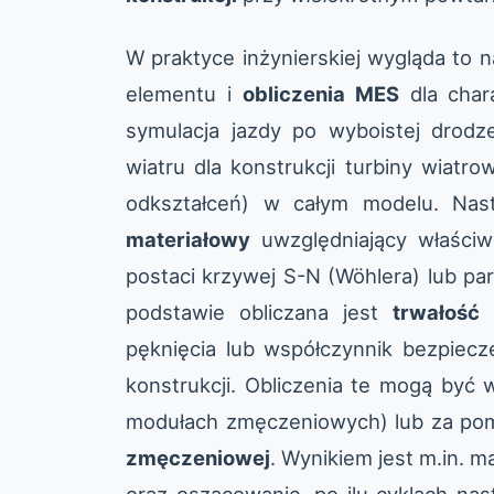
W praktyce inżynierskiej wygląda to 
elementu i
obliczenia MES
dla char
symulacja jazdy po wyboistej drodz
wiatru dla konstrukcji turbiny wiatro
odkształceń) w całym modelu. Na
materiałowy
uwzględniający właściw
postaci krzywej S-N (Wöhlera) lub p
podstawie obliczana jest
trwałość
pęknięcia lub współczynnik bezpie
konstrukcji. Obliczenia te mogą by
modułach zmęczeniowych) lub za po
zmęczeniowej
. Wynikiem jest m.in. m