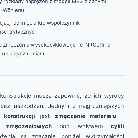
y rozkłady naprężeń z modeli MES z danymi
 (Wöhlera)
icjacji pęknięcia lub współczynnik
jsc krytycznych
a zmęczenia wysokocyklowego i ε-N (Coffina-
 uplastycznieniami
i konstrukcje muszą zapewnić, że ich wyroby
ę bez uszkodzeń. Jednym z najgroźniejszych
 konstrukcji
jest
zmęczenie materiału
–
ć zmęczeniowych
pod wpływem
cykli
żenia są znacznie poniżej wytrzymałości