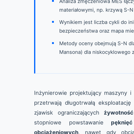
Analiza zmęczeniowa MES łącz
materiałowymi, np. krzywą S-N
Wynikiem jest liczba cykli do in
bezpieczeństwa oraz mapa mie
Metody oceny obejmują S-N dl
Mansona) dla niskocyklowego z
Inżynierowie projektujący maszyny 
przetrwają długotrwałą eksploatacj
zjawisk ograniczających
żywotność
stopniowe powstawanie
pęknię
obciążeniowych
, nawet gdy obcią