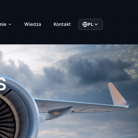
mie
Wiedza
Kontakt
PL
S