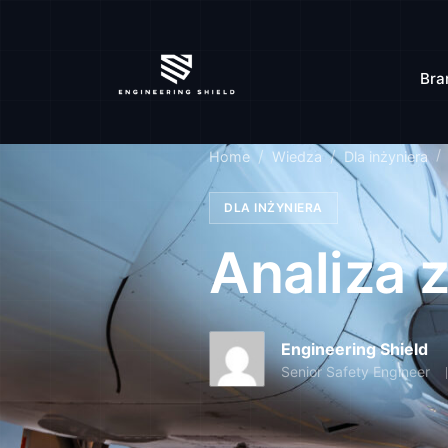
Bra
Home
Wiedza
Dla inżyniera
DLA INŻYNIERA
Analiza
Engineering Shield
Senior Safety Engineer