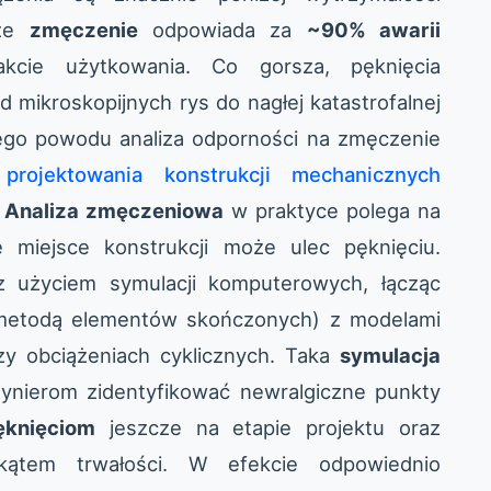
 że
zmęczenie
odpowiada za
~90% awarii
cie użytkowania. Co gorsza, pęknięcia
d mikroskopijnych rys do nagłej katastrofalnej
tego powodu analiza odporności na zmęczenie
m
projektowania konstrukcji mechanicznych
.
Analiza zmęczeniowa
w praktyce polega na
 miejsce konstrukcji może ulec pęknięciu.
z użyciem symulacji komputerowych, łącząc
etodą elementów skończonych) z modelami
zy obciążeniach cyklicznych. Taka
symulacja
ynierom zidentyfikować newralgiczne punkty
ęknięciom
jeszcze na etapie projektu oraz
kątem trwałości. W efekcie odpowiednio