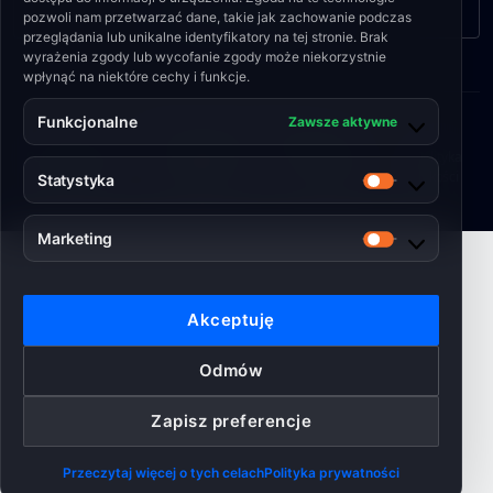
Formularz kontaktowy
pozwoli nam przetwarzać dane, takie jak zachowanie podczas
przeglądania lub unikalne identyfikatory na tej stronie. Brak
wyrażenia zgody lub wycofanie zgody może niekorzystnie
wpłynąć na niektóre cechy i funkcje.
Funkcjonalne
Zawsze aktywne
© 2026 Engineering Shield Sp. z o.o.
Polityka plików
•
Polityka
•
Regulamin
•
Polityka
Cookies
prywatności
serwisu
jakości
Statystyka
Statystyka
Marketing
Marketing
Akceptuję
Odmów
Zapisz preferencje
Przeczytaj więcej o tych celach
Polityka prywatności