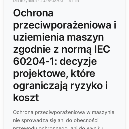
Dla inżyniera · 2026-08-03 · 14 min
Ochrona
przeciwporażeniowa i
uziemienia maszyn
zgodnie z normą IEC
60204-1: decyzje
projektowe, które
ograniczają ryzyko i
koszt
Ochrona przeciwporażeniowa w maszynie
nie sprowadza się ani do obecności
przewodu ochronnego, ani do wyniku