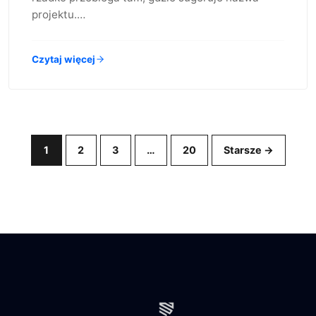
projektu.…
Czytaj więcej
1
2
3
…
20
Starsze →