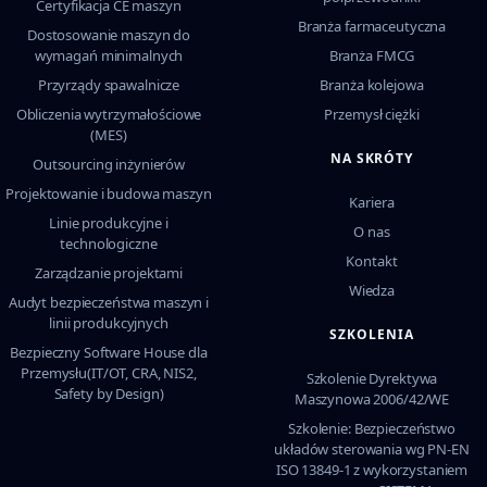
Certyfikacja CE maszyn
Branża farmaceutyczna
Dostosowanie maszyn do
wymagań minimalnych
Branża FMCG
Przyrządy spawalnicze
Branża kolejowa
Obliczenia wytrzymałościowe
Przemysł ciężki
(MES)
NA SKRÓTY
Outsourcing inżynierów
Projektowanie i budowa maszyn
Kariera
Linie produkcyjne i
O nas
technologiczne
Kontakt
Zarządzanie projektami
Wiedza
Audyt bezpieczeństwa maszyn i
linii produkcyjnych
SZKOLENIA
Bezpieczny Software House dla
Przemysłu(IT/OT, CRA, NIS2,
Szkolenie Dyrektywa
Safety by Design)
Maszynowa 2006/42/WE
Szkolenie: Bezpieczeństwo
układów sterowania wg PN-EN
ISO 13849-1 z wykorzystaniem