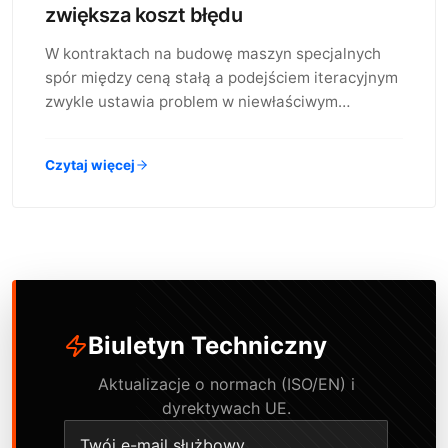
zwiększa koszt błędu
W kontraktach na budowę maszyn specjalnych
spór między ceną stałą a podejściem iteracyjnym
zwykle ustawia problem w niewłaściwym…
Czytaj więcej
Biuletyn Techniczny
Aktualizacje o normach (ISO/EN) i
dyrektywach UE.