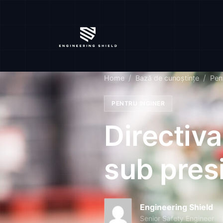
Home
Bază de cunoștințe
Pent
PENTRU INGINER
Directiv
sub pres
Engineering Shield
Senior Safety Engineer