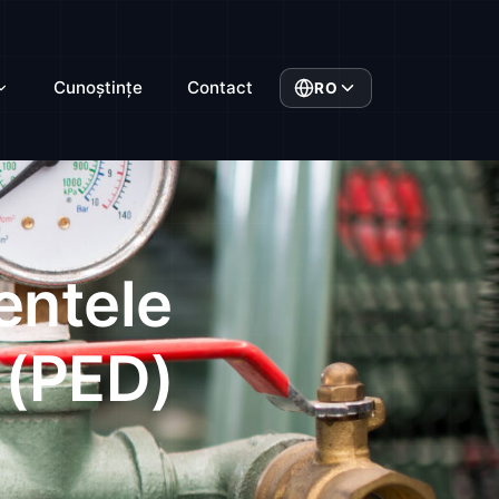
Cunoștințe
Contact
RO
entele
 (PED)