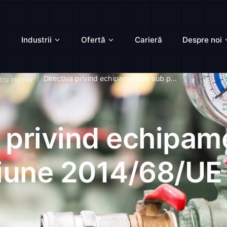
Industrii
Ofertă
Carieră
Despre noi
Directiva privind echipamentele sub p...
ru inginer
a privind echipam
iune 2014/68/UE
10 iunie 2024
Timp de citire: 15 min