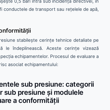
ște 0,5 bari intră sub incidența directivei, în
i conductele de transport sau rețelele de apă,
onformității
esiune stabilește cerințe tehnice detaliate pe
 le îndeplinească. Aceste cerințe vizează
nspecția echipamentelor. Procesul de evaluare a
 risc asociat echipamentului:
entele sub presiune: categorii
r sub presiune și modulele
are a conformității