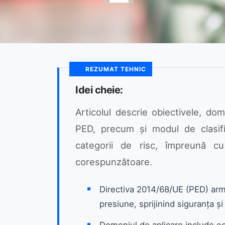
REZUMAT TEHNIC
Idei cheie:
Articolul descrie obiectivele, dom
PED, precum și modul de clasif
categorii de risc, împreună c
corespunzătoare.
Directiva 2014/68/UE (PED) ar
presiune, sprijinind siguranța și 
Domeniul de aplicare include ec