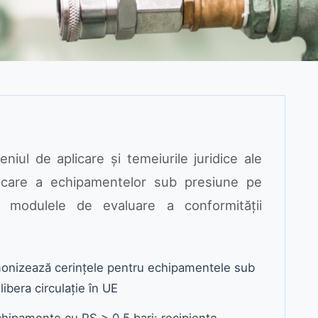
eniul de aplicare și temeiurile juridice ale
icare a echipamentelor sub presiune pe
u modulele de evaluare a conformității
monizează cerințele pentru echipamentele sub
libera circulație în UE
hipamente cu PS > 0,5 bari: recipiente,