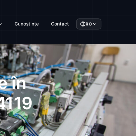
Cunoștințe
Contact
RO
e în
4119