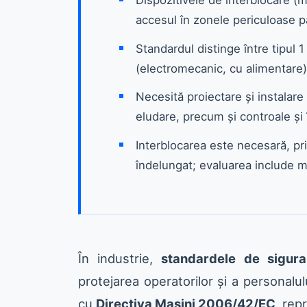
accesul în zonele periculoase pâ
Standardul distinge între tipul 1
(electromecanic, cu alimentare)
Necesită proiectare și instalar
eludare, precum și controale și 
Interblocarea este necesară, pri
îndelungat; evaluarea include mă
În industrie,
standardele de sigura
protejarea operatorilor și a personalu
cu
Directiva Mașini 2006/42/EC
, rep