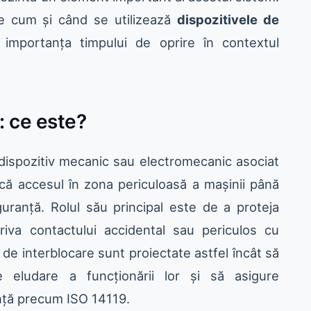
ce cum și când se utilizează
dispozitivele de
importanța timpului de oprire în contextul
: ce este?
ispozitiv mecanic sau electromecanic asociat
ică accesul în zona periculoasă a mașinii până
guranță. Rolul său principal este de a proteja
triva contactului accidental sau periculos cu
e de interblocare sunt proiectate astfel încât să
 eludare a funcționării lor și să asigure
nță precum ISO 14119.