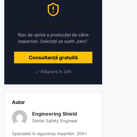
Mașini fără CE?
Risc de oprire a producției de către
inspectori. Solicitați un audit „zero”.
Consultanță gratuită
Răspuns în 24h
Autor
Engineering Shield
Senior Safety Engineer
Specialist în siguranța mașinilor. 200+