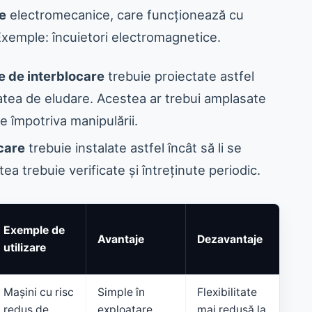
re
electromecanice, care funcționează cu
 Exemple: încuietori electromagnetice.
e de interblocare
trebuie proiectate astfel
tatea de eludare. Acestea ar trebui amplasate
te împotriva manipulării.
ocare
trebuie instalate astfel încât să li se
tea trebuie verificate și întreținute periodic.
Exemple de
Avantaje
Dezavantaje
utilizare
Mașini cu risc
Simple în
Flexibilitate
redus de
exploatare,
mai redusă la