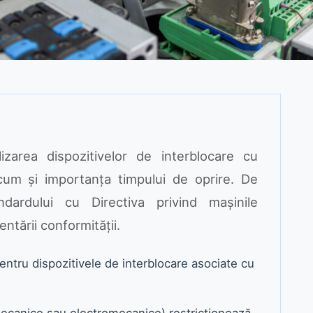
lizarea dispozitivelor de interblocare cu
um și importanța timpului de oprire. De
dardului cu Directiva privind mașinile
tării conformității.
entru dispozitivele de interblocare asociate cu
mecanice sau electromecanice) restricționează