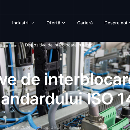
Industrii
Ofertă
Carieră
Despre noi
Dispozitive de interblocare în lumina...
ru inginer
ve de interblocar
tandardului ISO 1
30 iunie 2024
Timp de citire: 9 min