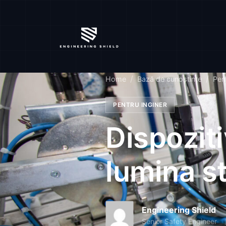
Home
Bază de cunoștințe
Pent
PENTRU INGINER
Dispoziti
lumina s
Engineering Shield
Senior Safety Engineer