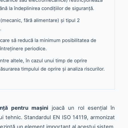
nă la îndeplinirea condițiilor de siguranță.
 (mecanic, fără alimentare) și tipul 2
.
e care să reducă la minimum posibilitatea de
întreținere periodice.
ntre altele, în cazul unui timp de oprire
surarea timpului de oprire și analiza riscurilor.
nță pentru mașini
joacă un rol esențial în
lui tehnic. Standardul EN ISO 14119, armonizat
rezintă un element important al acestui sistem.