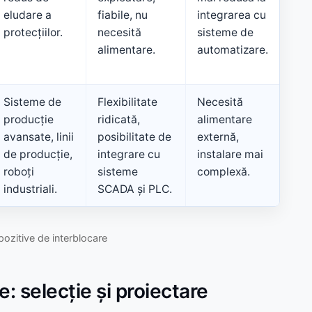
eludare a
fiabile, nu
integrarea cu
protecțiilor.
necesită
sisteme de
alimentare.
automatizare.
Sisteme de
Flexibilitate
Necesită
producție
ridicată,
alimentare
avansate, linii
posibilitate de
externă,
de producție,
integrare cu
instalare mai
roboți
sisteme
complexă.
industriali.
SCADA și PLC.
pozitive de interblocare
e: selecție și proiectare