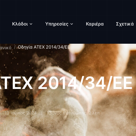
Κλάδοι
Υπηρεσίες
Καριέρα
Σχετικά
Οδηγία ATEX 2014/34/ΕΕ
χανικό
ATEX 2014/34/ΕΕ
13 Ιούνιος 2024
Χρόνος ανάγνωσης: 2 λεπ