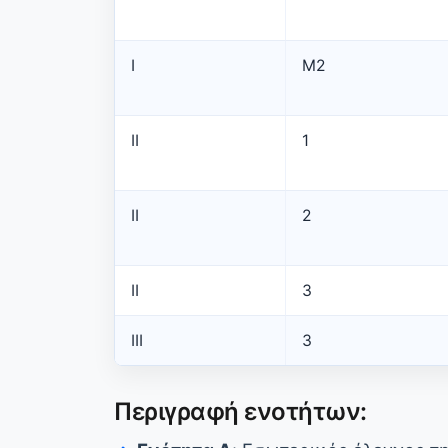
I
M2
II
1
II
2
II
3
III
3
Περιγραφή ενοτήτων: