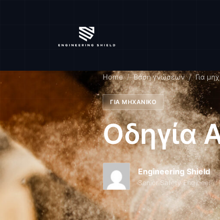
Home
Βάση γνώσεων
Για μη
ΓΙΑ ΜΗΧΑΝΙΚΌ
Οδηγία 
Engineering Shield
Senior Safety Engineer