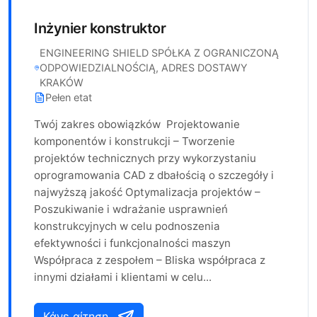
Inżynier konstruktor
ENGINEERING SHIELD SPÓŁKA Z OGRANICZONĄ
ODPOWIEDZIALNOŚCIĄ, ADRES DOSTAWY
KRAKÓW
Pełen etat
Twój zakres obowiązków Projektowanie
komponentów i konstrukcji – Tworzenie
projektów technicznych przy wykorzystaniu
oprogramowania CAD z dbałością o szczegóły i
najwyższą jakość Optymalizacja projektów –
Poszukiwanie i wdrażanie usprawnień
konstrukcyjnych w celu podnoszenia
efektywności i funkcjonalności maszyn
Współpraca z zespołem – Bliska współpraca z
innymi działami i klientami w celu...
Κάνε αίτηση