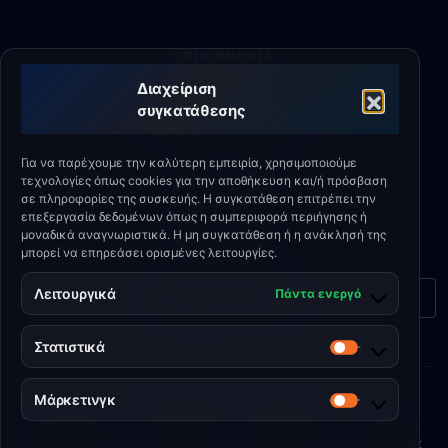
ΕΠΙΚΟΙΝΩΝΊΑ
Διαχείριση
ΈΔΡΑ
συγκατάθεσης
ul. Milionowa 4b, 93-102 Łódź
ΥΠΟΣΤΉΡΙΞΗ
Για να παρέχουμε την καλύτερη εμπειρία, χρησιμοποιούμε
+48 790 336 664
τεχνολογίες όπως cookies για την αποθήκευση και/ή πρόσβαση
σε πληροφορίες της συσκευής. Η συγκατάθεση επιτρέπει την
EMAIL
επεξεργασία δεδομένων όπως η συμπεριφορά περιήγησης ή
biuro@eshield.pl
μοναδικά αναγνωριστικά. Η μη συγκατάθεση ή η ανάκλησή της
μπορεί να επηρεάσει ορισμένες λειτουργίες.
Λειτουργικά
Πάντα ενεργό
Φόρμα επικοινωνίας
Στατιστικά
Στατιστικά
Μάρκετινγκ
© 2026 Engineering Shield Sp. z o.o.
Μάρκετινγ
Όροι χρήσης
•
Πολιτική
•
Πολιτική
•
Πολιτική
της υπηρεσίας
Cookies
απορρήτου
ποιότητας