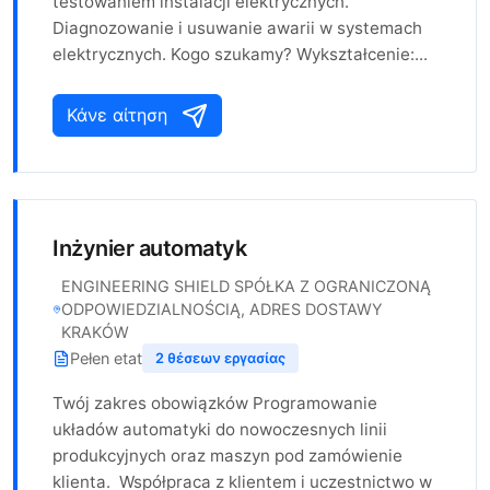
testowaniem instalacji elektrycznych.
Diagnozowanie i usuwanie awarii w systemach
elektrycznych. Kogo szukamy? Wykształcenie:...
Κάνε αίτηση
Inżynier automatyk
ENGINEERING SHIELD SPÓŁKA Z OGRANICZONĄ
ODPOWIEDZIALNOŚCIĄ, ADRES DOSTAWY
KRAKÓW
Pełen etat
2 θέσεων εργασίας
Twój zakres obowiązków Programowanie
układów automatyki do nowoczesnych linii
produkcyjnych oraz maszyn pod zamówienie
klienta. Współpraca z klientem i uczestnictwo w