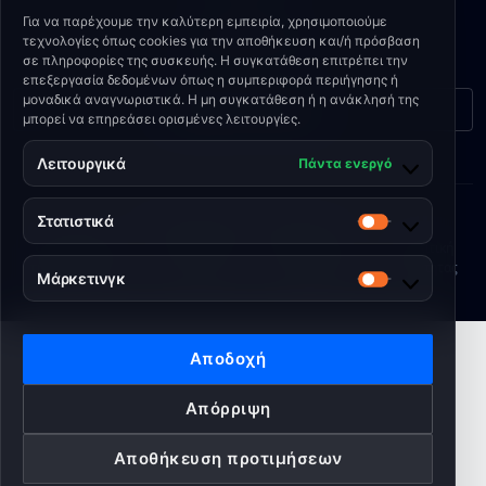
EMAIL
Για να παρέχουμε την καλύτερη εμπειρία, χρησιμοποιούμε
biuro@eshield.pl
τεχνολογίες όπως cookies για την αποθήκευση και/ή πρόσβαση
σε πληροφορίες της συσκευής. Η συγκατάθεση επιτρέπει την
επεξεργασία δεδομένων όπως η συμπεριφορά περιήγησης ή
μοναδικά αναγνωριστικά. Η μη συγκατάθεση ή η ανάκλησή της
Φόρμα επικοινωνίας
μπορεί να επηρεάσει ορισμένες λειτουργίες.
Λειτουργικά
Πάντα ενεργό
Στατιστικά
© 2026 Engineering Shield Sp. z o.o.
Στατιστικά
Όροι χρήσης
•
Πολιτική
•
Πολιτική
•
Πολιτική
της υπηρεσίας
Cookies
απορρήτου
ποιότητας
Μάρκετινγκ
Μάρκετινγ
Αποδοχή
Απόρριψη
Αποθήκευση προτιμήσεων