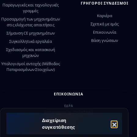
ΓΡΉΓΟΡΟΙ ΣΎΝΔΕΣΜΟΙ
Παραγωγικές και τεχνολογικές
γραμμές
Καριέρα
Προσαρμογή των μηχανημάτων
Σχετικά με εμάς
στις ελάχιστες απαιτήσεις
Επικοινωνία
Σήμανση CE μηχανημάτων
Βάση γνώσεων
Συγκολλητικά εργαλεία
Σχεδιασμός και κατασκευή
μηχανών
Υπολογισμοί αντοχής (Μέθοδος
Πεπερασμένων Στοιχείων)
ΕΠΙΚΟΙΝΩΝΊΑ
ΈΔΡΑ
ul. Milionowa 4b, 93-102 Łódź
Διαχείριση
ΥΠΟΣΤΉΡΙΞΗ
συγκατάθεσης
+48 790 336 664