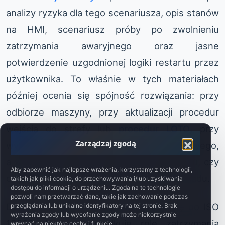
analizy ryzyka dla tego scenariusza, opis stanów
na HMI, scenariusz próby po zwolnieniu
zatrzymania awaryjnego oraz jasne
potwierdzenie uzgodnionej logiki restartu przez
użytkownika. To właśnie w tych materiałach
później ocenia się spójność rozwiązania: przy
odbiorze maszyny, przy aktualizacji procedur
wejścia do strefy lub
procedur LOTO
, przy
Zarządzaj zgodą
wyjątkach dla trybu nastawczego i serwisowego,
a w razie incydentu także przy wyjaśnianiu, czy
Aby zapewnić jak najlepsze wrażenia, korzystamy z technologii,
operator mógł przewidzieć zachowanie układu.
takich jak pliki cookie, do przechowywania i/lub uzyskiwania
dostępu do informacji o urządzeniu. Zgoda na te technologie
pozwoli nam przetwarzać dane, takie jak zachowanie podczas
Dopiero na takim tle warto odwołać się do ISO
przeglądania lub unikalne identyfikatory na tej stronie. Brak
wyrażenia zgody lub wycofanie zgody może niekorzystnie
13850. Norma porządkuje rolę zatrzymania
wpłynąć na niektóre cechy i funkcje.