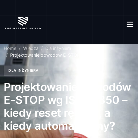
Home
Wiedza
Dla inżyniera
Projektowanie obwodów E-STOP wg ISO 1...
DLA INŻYNIERA
Projektowanie obwodów
E-STOP wg ISO 13850 –
kiedy reset ręczny, a
kiedy automatyczny?