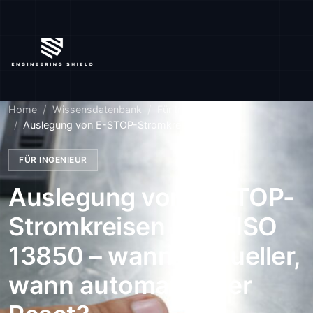
Home
Wissensdatenbank
Für Ingenieur
Auslegung von E-STOP-Stromkreisen nac...
FÜR INGENIEUR
Auslegung von E-STOP-
Stromkreisen nach ISO
13850 – wann manueller,
wann automatischer