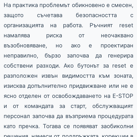
На практика проблемът обикновено е смесен,
защото съчетава безопасността с
организацията на работа. Ръчният reset
намалява риска от неочаквано
възобновяване, но ако е проектиран
неправилно, бързо започва да генерира
собствени разходи. Ако бутонът за reset е
разположен извън видимостта към зоната,
изисква допълнително придвижване или не е
ясно отделен от освобождаването на E-STOP
и от командата за старт, обслужващият
персонал започва да възприема процедурата
като пречка. Тогава се появяват заобиколни
решения, намеси от поддръжката, корекции в