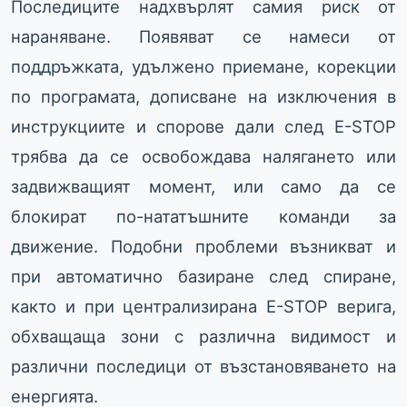
Последиците надхвърлят самия риск от
нараняване. Появяват се намеси от
поддръжката, удължено приемане, корекции
по програмата, дописване на изключения в
инструкциите и спорове дали след E-STOP
трябва да се освобождава налягането или
задвижващият момент, или само да се
блокират по-нататъшните команди за
движение. Подобни проблеми възникват и
при автоматично базиране след спиране,
както и при централизирана E-STOP верига,
обхващаща зони с различна видимост и
различни последици от възстановяването на
енергията.