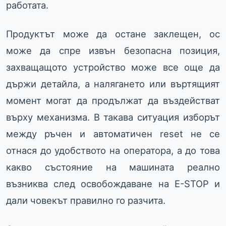
работата.
Продуктът може да остане заклещен, ос
може да спре извън безопасна позиция,
захващащото устройство може все още да
държи детайла, а налягането или въртящият
момент могат да продължат да въздействат
върху механизма. В такава ситуация изборът
между ръчен и автоматичен reset не се
отнася до удобството на оператора, а до това
какво състояние на машината реално
възниква след освобождаване на E-STOP и
дали човекът правилно го разчита.