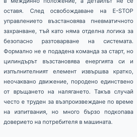
в междинно положение, а детайлът не се
оставя. След освобождаване на E-STOP
управлението възстановява пневматичното
захранване, тъй като няма отделна логика за
безопасно разтоварване на системата.
Формално не е подадена команда за старт, но
цилиндърът възстановява енергията си и
изпълнителният елемент извършва кратко,
неочаквано движение, породено единствено
от връщането на налягането. Такъв случай
често е труден за възпроизвеждане по време
на изпитвания, но много бързо подкопава
доверието на потребителя в машината.