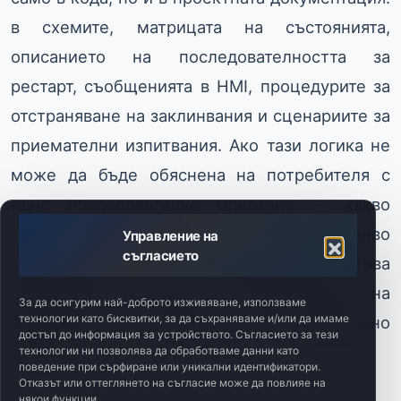
в схемите, матрицата на състоянията,
описанието на последователността за
рестарт, съобщенията в HMI, процедурите за
отстраняване на заклинвания и сценариите за
приемателни изпитвания. Ако тази логика не
може да бъде обяснена на потребителя с
едно последователно описание — какво
прави освобождаването на E-STOP, какво
Управление на
съгласието
прави reset и какво стартира процеса — това
обикновено е знак, че разделението на
За да осигурим най-доброто изживяване, използваме
технологии като бисквитки, за да съхраняваме и/или да имаме
функциите е неправилно или прекалено
достъп до информация за устройството. Съгласието за тези
сложно.
технологии ни позволява да обработваме данни като
поведение при сърфиране или уникални идентификатори.
Отказът или оттеглянето на съгласие може да повлияе на
някои функции.