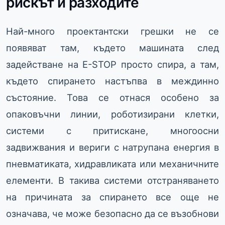
рискът и разходите
Най-много проектантски грешки не се
появяват там, където машината след
задействане на E-STOP просто спира, а там,
където спирането настъпва в междинно
състояние. Това се отнася особено за
опаковъчни линии, роботизирани клетки,
системи с притискане, многоосни
задвижвания и вериги с натрупана енергия в
пневматиката, хидравликата или механичните
елементи. В такива системи отстраняването
на причината за спирането все още не
означава, че може безопасно да се възобнови