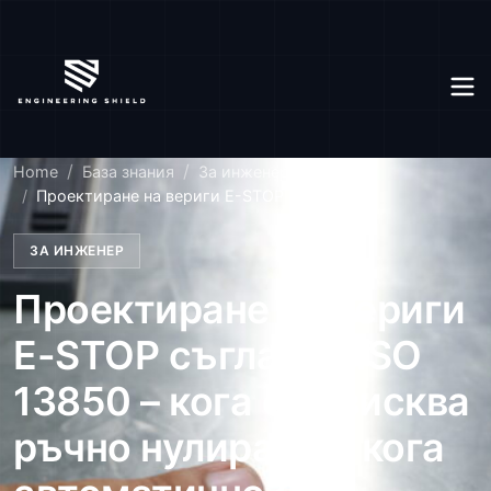
Home
База знания
За инженер
Проектиране на вериги E-STOP съгласно...
ЗА ИНЖЕНЕР
Проектиране на вериги
E-STOP съгласно ISO
13850 – кога се изисква
ръчно нулиране и кога