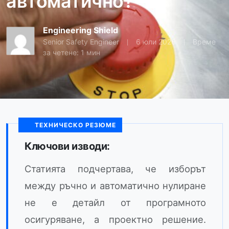
автоматично?
Engineering Shield
Senior Safety Engineer
6 юли 2026
Време
за четене: 1 мин
ТЕХНИЧЕСКО РЕЗЮМЕ
Ключови изводи:
Статията подчертава, че изборът
между ръчно и автоматично нулиране
не е детайл от програмното
осигуряване, а проектно решение.