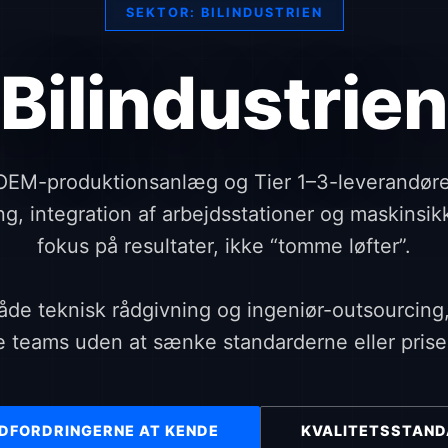
SEKTOR: BILINDUSTRIEN
Bilindustrie
 OEM-produktionsanlæg og Tier 1–3-leverandøre
ng, integration af arbejdsstationer og maskinsi
fokus på resultater, ikke “tomme løfter”.
både teknisk rådgivning og ingeniør-outsourcing
e teams uden at sænke standarderne eller prise
DFORDRINGERNE AT KENDE
KVALITETSSTAN