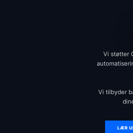
Vi støtter
automatiseri
Vi tilbyder 
din
LÆR U