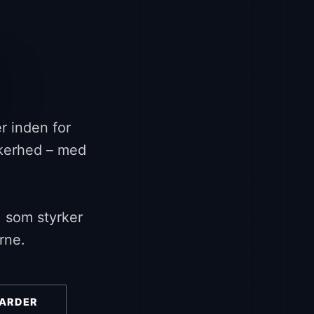
n
r inden for
kkerhed – med
, som styrker
rne.
DARDER