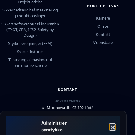
Projektledelse
HURTIGE LINKS
Sikkerhedsaudit af maskiner og
produktionslinjer
Karriere
Sikkert softwarehus til industrien
Om os
(IT/OT, CRA, NIS2, Safety by
Kontakt
Design)
Vidensbase
Styrkeberegninger (FEM)
Svejsefiksturer
Tilpasning af maskiner til
minimumskravene
KONTAKT
HOVEDKONTOR
ul. Milionowa 4b, 93-102 Łódź
SUPPORT
Administrer
+48 790 336 664
samtykke