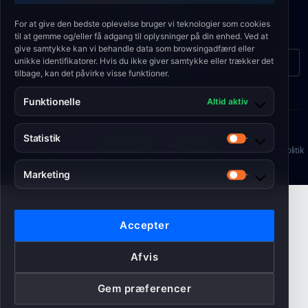
E-MAIL
biuro@eshield.pl
For at give den bedste oplevelse bruger vi teknologier som cookies
til at gemme og/eller få adgang til oplysninger på din enhed. Ved at
give samtykke kan vi behandle data som browsingadfærd eller
unikke identifikatorer. Hvis du ikke giver samtykke eller trækker det
Kontaktformular
tilbage, kan det påvirke visse funktioner.
Funktionelle
Altid aktiv
Statistik
© 2026 Engineering Shield Sp. z o.o.
Statistik
Cookiepolitik
•
Privatlivspolitik
•
Servicevilkår
•
Kvalitetspolitik
Marketing
Marketing
Accepter
Afvis
Gem præferencer