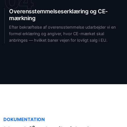
04
Overensstemmelseserklæring og CE-
mærkning
Efter bekræftelse af overensstemmelse udarbejder vi en
formel erklæring og angiver, hvor CE-mærket skal
anbringes — hvilket baner vejen for lovligt salg i EU.
DOKUMENTATION