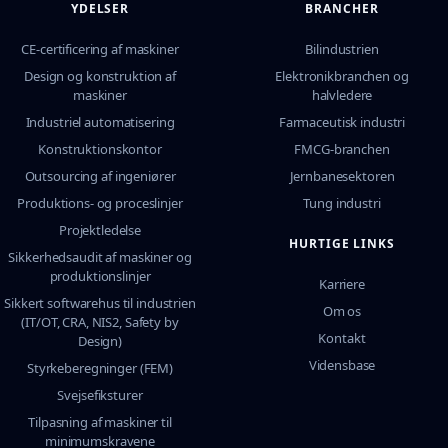
YDELSER
BRANCHER
CE-certificering af maskiner
Bilindustrien
Design og konstruktion af
Elektronikbranchen og
maskiner
halvledere
Industriel automatisering
Farmaceutisk industri
Konstruktionskontor
FMCG-branchen
Outsourcing af ingeniører
Jernbanesektoren
Produktions- og proceslinjer
Tung industri
Projektledelse
HURTIGE LINKS
Sikkerhedsaudit af maskiner og
produktionslinjer
Karriere
Sikkert softwarehus til industrien
Om os
(IT/OT, CRA, NIS2, Safety by
Kontakt
Design)
Vidensbase
Styrkeberegninger (FEM)
Svejsefiksturer
Tilpasning af maskiner til
minimumskravene