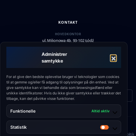
KONTAKT
HOVEDKONTOR
ul. Milionowa 4b, 93-102 Łódź
SUPPORT
Administrer
+48 790 336 664
samtykke
E-MAIL
biuro@eshield.pl
For at give den bedste oplevelse bruger vi teknologier som cookies
til at gemme og/eller få adgang til oplysninger på din enhed. Ved at
give samtykke kan vi behandle data som browsingadfærd eller
unikke identifikatorer. Hvis du ikke giver samtykke eller trækker det
Kontaktformular
tilbage, kan det påvirke visse funktioner.
Funktionelle
Altid aktiv
Statistik
© 2026 Engineering Shield Sp. z o.o.
Statistik
Cookiepolitik
•
Privatlivspolitik
•
Servicevilkår
•
Kvalitetspolitik