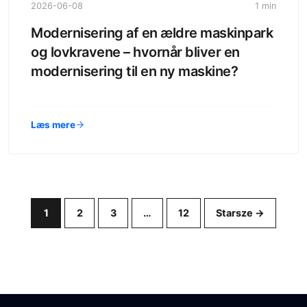
2026-06-08
1 min
Modernisering af en ældre maskinpark
og lovkravene – hvornår bliver en
modernisering til en ny maskine?
Læs mere
1
2
3
…
12
Starsze →