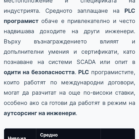
местоположение и спецификата на
индустрията. Средното заплащане на
PLC
програмист
обаче е привлекателно и често
надвишава доходите на други инженери.
Върху възнаграждението влияят и
допълнителни умения и сертификати, като
познаване на системи SCADA или опит в
одити на безопасността
.
PLC
програмистите,
които работят по международни договори,
могат да разчитат на още по-високи ставки,
особено ако са готови да работят в режим на
аутсорсинг на инженери
.
Средно
Ниво на