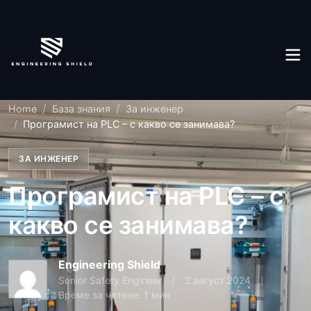
Home
База знания
За инженер
Програмист на PLC – с какво се занимава?
ЗА ИНЖЕНЕР
Програмист на PLC – с
какво се занимава?
Engineering Shield
Senior Safety Engineer
2 август 2024
Време за четене: 1 мин