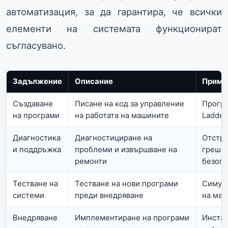
автоматизация, за да гарантира, че всички
елементи на системата функционират
съгласувано.
Задължение
Описание
Пример
Създаване
Писане на код за управление
Прогр
на програми
на работата на машините
Ladder
Диагностика
Диагностициране на
Отстра
и поддръжка
проблеми и извършване на
грешки
ремонти
безопа
Тестване на
Тестване на нови програми
Симула
системи
преди внедряване
на ма
Внедряване
Имплементиране на програми
Инстал