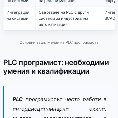
на системи
на реални машини
софтуе
Интеграция
Свързване на PLC с други
Интегр
на системи
системи за индустриална
SCADA
автоматизация
Основни задължения на PLC програмиста
PLC програмист: необходими
умения и квалификации
PLC
програмистът често работи в
интердисциплинарни екипи,