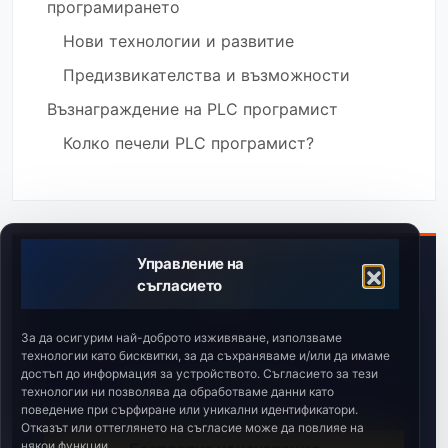
програмирането
Нови технологии и развитие
Предизвикателства и възможности
Възнаграждение на PLC програмист
Колко печели PLC програмист?
Управление на
съгласието
За да осигурим най-доброто изживяване, използваме
Машини без CE?
технологии като бисквитки, за да съхраняваме и/или да имаме
достъп до информация за устройството. Съгласието за тези
Риск от спиране на производството от инспектори.
технологии ни позволява да обработваме данни като
Заявете „нулев одит“.
поведение при сърфиране или уникални идентификатори.
Отказът или оттеглянето на съгласие може да повлияе на
някои функции.