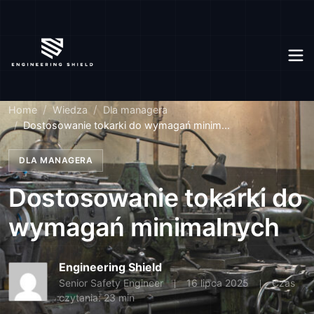
Home
Wiedza
Dla managera
Dostosowanie tokarki do wymagań minim...
DLA MANAGERA
Dostosowanie tokarki do
wymagań minimalnych
Engineering Shield
Senior Safety Engineer
16 lipca 2025
Czas
czytania: 23 min