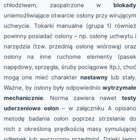
chłodziwem, zaopatrzone w
blokady
uniemożliwiające otwarcie osłony przy wirującym
uchwycie. Tokarki manualne (grupa 1) również
powinny posiadać osłony – np. osłonę uchwytu i
narzędzia (tzw. przednią osłonę wiórową) oraz
osłony na inne ruchome elementy (pasek
napędowy, sprzęgła, śruby pociągowe itp.), choć
mogą one mieć charakter
nastawny
lub stały.
Ważne, by osłony były odpowiednio
wytrzymałe
mechanicznie
. Norma zawiera nawet
testy
uderzeniowe osłon
– w załączniku A opisano
metodę badania osłon poprzez strzelanie do
nich z określoną prędkością masy symulującej
odłamek lub wyrzucony przedmiot. Dzięki temu