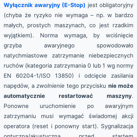
Wyłącznik awaryjny (E-Stop)
jest obligatoryjny
(chyba że ryzyko nie wymaga – np. w bardzo
małych, prostych maszynach, co jest rzadkim
wyjątkiem). Norma wymaga, by wciśnięcie
grzyba awaryjnego spowodowało
natychmiastowe zatrzymanie niebezpiecznych
ruchów (kategoria zatrzymania 0 lub 1 wg normy
EN 60204-1/ISO 13850) i odcięcie zasilania
napędów, a
zwolnienie
tego przycisku
nie może
automatycznie restartować maszyny
.
Ponowne uruchomienie po awaryjnym
zatrzymaniu musi wymagać świadomej akcji
operatora (reset i ponowny start). Sygnalizacja
optyczna/akustyczna przed startem