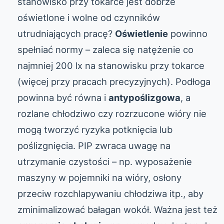
stanowisko przy tokarce jest dobrze
oświetlone i wolne od czynników
utrudniających pracę?
Oświetlenie
powinno
spełniać normy – zaleca się natężenie co
najmniej 200 lx na stanowisku przy tokarce
(więcej przy pracach precyzyjnych). Podłoga
powinna być równa i
antypoślizgowa
, a
rozlane chłodziwo czy rozrzucone wióry nie
mogą tworzyć ryzyka potknięcia lub
poślizgnięcia. PIP zwraca uwagę na
utrzymanie czystości – np. wyposażenie
maszyny w pojemniki na wióry, osłony
przeciw rozchlapywaniu chłodziwa itp., aby
zminimalizować bałagan wokół. Ważna jest też