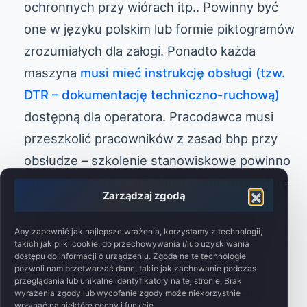
ochronnych przy wiórach itp.. Powinny być
one w języku polskim lub formie piktogramów
zrozumiałych dla załogi. Ponadto każda
maszyna
musi mieć instrukcję obsługi (tzw.
DTR – dokumentację techniczno-ruchową)
dostępną dla operatora. Pracodawca musi
przeszkolić pracowników z zasad bhp przy
obsłudze – szkolenie stanowiskowe powinno
obejmować pokaz działania osłon, procedurę
Zarządzaj zgodą
zatrzymania awaryjnego, czynności przy
czyszczeniu i konserwacji itp.. Regularnie
Aby zapewnić jak najlepsze wrażenia, korzystamy z technologii,
takich jak pliki cookie, do przechowywania i/lub uzyskiwania
należy też przypominać o zasadach (np.
dostępu do informacji o urządzeniu. Zgoda na te technologie
zakaz pracy w luźnej odzieży, używania
pozwoli nam przetwarzać dane, takie jak zachowanie podczas
przeglądania lub unikalne identyfikatory na tej stronie. Brak
rękawic przy obracającym się uchwycie,
wyrażenia zgody lub wycofanie zgody może niekorzystnie
wpłynąć na niektóre cechy i funkcje.