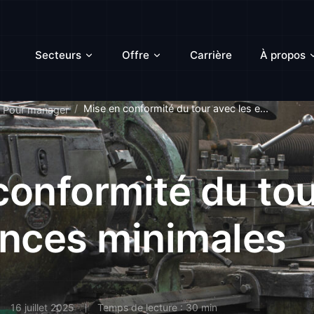
Secteurs
Offre
Carrière
À propos
Mise en conformité du tour avec les e...
Pour manager
conformité du to
ences minimales
16 juillet 2025
Temps de lecture : 30 min