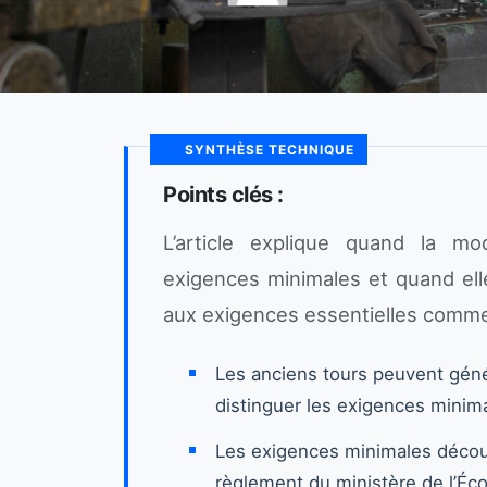
SYNTHÈSE TECHNIQUE
Points clés :
L’article explique quand la m
exigences minimales et quand elle
aux exigences essentielles comm
Les anciens tours peuvent géné
distinguer les exigences minim
Les exigences minimales découl
règlement du ministère de l’Éc