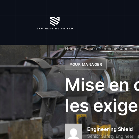
Home
Base de connaissances
POUR MANAGER
Mise en 
les exig
Engineering Shield
Senior Safety Engineer