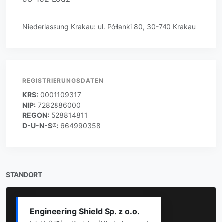
Niederlassung Krakau: ul. Półłanki 80, 30-740 Krakau
REGISTRIERUNGSDATEN
KRS:
0001109317
NIP:
7282886000
REGON:
528814811
D-U-N-S®:
664990358
STANDORT
Engineering Shield Sp. z o.o.