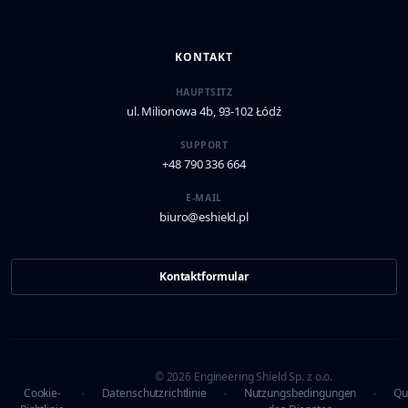
KONTAKT
HAUPTSITZ
ul. Milionowa 4b, 93-102 Łódź
SUPPORT
+48 790 336 664
E-MAIL
biuro@eshield.pl
Kontaktformular
© 2026 Engineering Shield Sp. z o.o.
Cookie-
•
Datenschutzrichtlinie
•
Nutzungsbedingungen
•
Qua