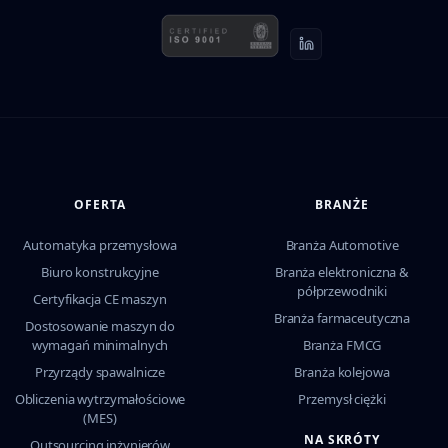
OFERTA
BRANŻE
Automatyka przemysłowa
Branża Automotive
Biuro konstrukcyjne
Branża elektroniczna &
półprzewodniki
Certyfikacja CE maszyn
Branża farmaceutyczna
Dostosowanie maszyn do
wymagań minimalnych
Branża FMCG
Przyrządy spawalnicze
Branża kolejowa
Obliczenia wytrzymałościowe
Przemysł ciężki
(MES)
NA SKRÓTY
Outsourcing inżynierów