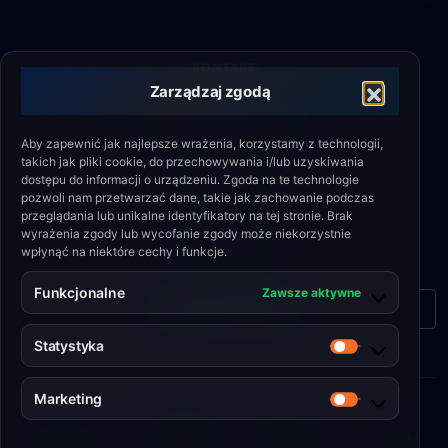
KONTAKT
Zarządzaj zgodą
SIEDZIBA GŁÓWNA
ul. Milionowa 4b, 93-102 Łódź
Aby zapewnić jak najlepsze wrażenia, korzystamy z technologii,
takich jak pliki cookie, do przechowywania i/lub uzyskiwania
WSPARCIE
dostępu do informacji o urządzeniu. Zgoda na te technologie
+48 790 336 664
pozwoli nam przetwarzać dane, takie jak zachowanie podczas
przeglądania lub unikalne identyfikatory na tej stronie. Brak
EMAIL
wyrażenia zgody lub wycofanie zgody może niekorzystnie
biuro@eshield.pl
wpłynąć na niektóre cechy i funkcje.
Funkcjonalne
Zawsze aktywne
Formularz kontaktowy
Statystyka
Statystyka
Marketing
Marketing
© 2026 Engineering Shield Sp. z o.o.
Polityka plików
•
Polityka
•
Regulamin
•
Polityka