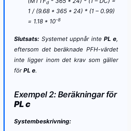
(MTTF
* 365 * 24) * (1 – DC) =
d
1 / (9.68 * 365 * 24) * (1 – 0.99)
-8
= 1.18 * 10
Slutsats:
Systemet uppnår inte
PL e
,
eftersom det beräknade PFH-värdet
inte ligger inom det krav som gäller
för
PL e
.
Exempel 2: Beräkningar för
PL c
Systembeskrivning: