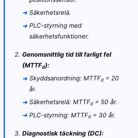
Säkerhetsrelä.
PLC-styrning med
säkerhetsfunktioner.
Genomsnittlig tid till farligt fel
(MTTF
):
d
Skyddsanordning: MTTF
= 20
d
år.
Säkerhetsrelä: MTTF
= 50 år.
d
PLC-styrning: MTTF
= 30 år.
d
Diagnostisk täckning (DC):