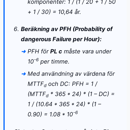
komponenter: 1 / (1 / 20 + 1 / 50
+ 1 / 30) = 10,64 år.
Beräkning av PFH (Probability of
dangerous Failure per Hour):
PFH för
PL c
måste vara under
-6
10
per timme.
Med användning av värdena för
MTTF
och DC: PFH = 1 /
d
(MTTF
* 365 * 24) * (1 – DC) =
d
1 / (10.64 * 365 * 24) * (1 –
-6
0.90) = 1.08 * 10