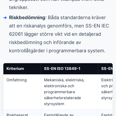
tekniker.
Riskbedömning
: Båda standarderna kräver
att en riskanalys genomförs, men SS-EN IEC
62061 lägger större vikt vid en detaljerad
riskbedömning och införande av
kontrollåtgärder i programmerbara system.
Kriterium
SS-EN ISO 13849-1
SS-EN 
Omfattning
Mekaniska, elektriska,
Elektris
elektroniska och
och pr
programmerbara
säkerhe
säkerhetsrelaterade
styrsys
styrsystem
Riskbaserat
Fastställande av
Faststäl