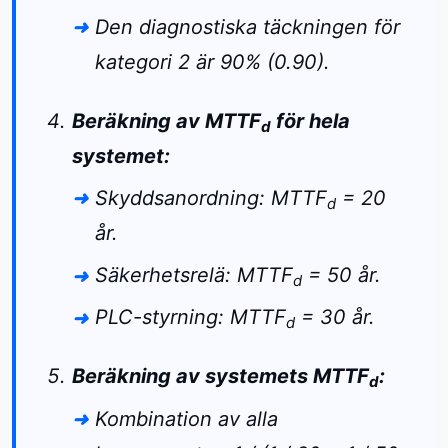
Den diagnostiska täckningen för
kategori 2 är 90% (0.90).
Beräkning av MTTF
för hela
d
systemet:
Skyddsanordning: MTTF
= 20
d
år.
Säkerhetsrelä: MTTF
= 50 år.
d
PLC-styrning: MTTF
= 30 år.
d
Beräkning av systemets MTTF
:
d
Kombination av alla