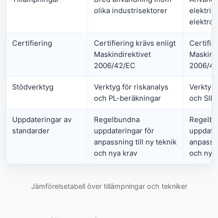
olika industrisektorer
elektris
elektro
Certifiering
Certifiering krävs enligt
Certifie
Maskindirektivet
Maskindi
2006/42/EC
2006/4
Stödverktyg
Verktyg för riskanalys
Verktyg 
och PL-beräkningar
och SIL
Uppdateringar av
Regelbundna
Regelb
standarder
uppdateringar för
uppdater
anpassning till ny teknik
anpassni
och nya krav
och nya 
Jämförelsetabell över tillämpningar och tekniker