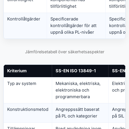
tillförlitlighet
tillförlitli
Kontrollåtgärder
Specificerade
Specifice
kontrollåtgärder för att
kontrollåt
uppnå olika PL-nivåer
uppnå oli
Jämförelsetabell över säkerhetsaspekter
Kriterium
SS-EN ISO 13849-1
SS-EN 
Typ av system
Mekaniska, elektriska,
Elektris
elektroniska och
och pro
programmerbara
Konstruktionsmetod
Angreppssätt baserat
Angrepp
på PL och kategorier
på SIL
Tillämpningar
Bred användning inom
Används 