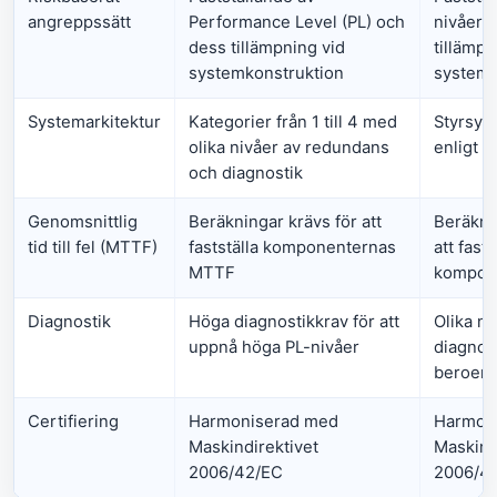
angreppssätt
Performance Level (PL) och
nivåer 
dess tillämpning vid
tillämpn
systemkonstruktion
systemk
Systemarkitektur
Kategorier från 1 till 4 med
Styrsys
olika nivåer av redundans
enligt S
och diagnostik
Genomsnittlig
Beräkningar krävs för att
Beräkni
tid till fel (MTTF)
fastställa komponenternas
att fasts
MTTF
kompon
Diagnostik
Höga diagnostikkrav för att
Olika ni
uppnå höga PL-nivåer
diagnos
beroend
Certifiering
Harmoniserad med
Harmon
Maskindirektivet
Maskind
2006/42/EC
2006/4