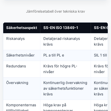
Jämförelsetabell över tekniska krav
Säkerhetsaspekt
SS-EN ISO 13849-1
SS-EN 6
Riskanalys
Detaljerad riskanalys
Detaljera
krävs
krävs
Säkerhetsnivåer
PL a till PL e
SIL 1 till S
Redundans
Krävs för högre PL-
Krävs för
nivåer
nivåer
Övervakning
Kontinuerlig övervakning
Kontinuer
av säkerhetsfunktioner
av säkerh
krävs
krävs
Komponenternas
Höga krav på
Höga krav
tillförlitlighet
komponenternas
komponen