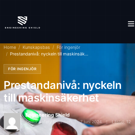
Home
Kunskapsbas
För ingenjör
Prestandanivå: nyckeln till maskinsäk...
FÖR INGENJÖR
Prestandanivå: nyckeln
till maskinsäkerhet
Engineering Shield
Senior Safety Engineer
7 juni 2024
Lästid: 12
min