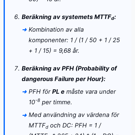
Beräkning av systemets MTTF
:
d
Kombination av alla
komponenter: 1 / (1 / 50 + 1 / 25
+ 1 / 15) = 9,68 år.
Beräkning av PFH (Probability of
dangerous Failure per Hour):
PFH för
PL e
måste vara under
-8
10
per timme.
Med användning av värdena för
MTTF
och DC: PFH = 1 /
d