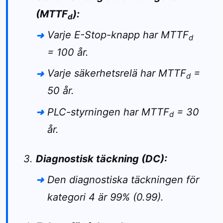
(MTTF
):
d
Varje E-Stop-knapp har MTTF
d
= 100 år.
Varje säkerhetsrelä har MTTF
=
d
50 år.
PLC-styrningen har MTTF
= 30
d
år.
Diagnostisk täckning (DC):
Den diagnostiska täckningen för
kategori 4 är 99% (0.99).