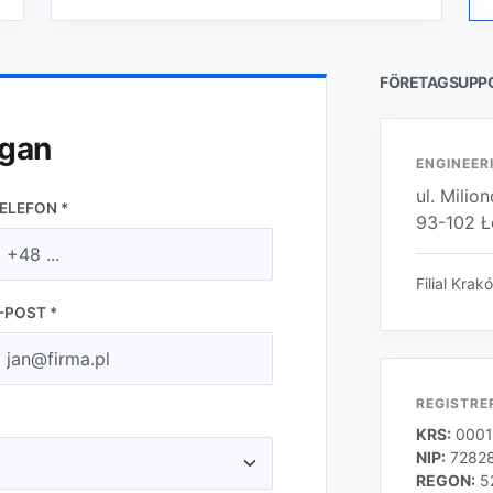
FÖRETAGSUPPG
ågan
ENGINEERI
ul. Mili
ELEFON *
93-102 
Filial Kra
-POST *
REGISTRE
KRS:
0001
NIP:
7282
REGON:
5