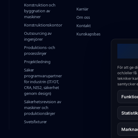
Konstruktion och
Karriär
byggnation av
maskiner
Om oss
Konstruktionskontor
Kontakt
Outsourcing av
Kunskapsbas
ingenjörer
Produktions- och
processlinjer
Projektledning
För att ge d
Säker
och/eller få
programvarupartner
tekniker kan
för industrin (IT/OT,
samtycker e
CRA, NIS2, säkerhet
genom design)
Funktio
Säkerhetsrevision av
maskiner och
Statisti
produktionslinjer
Svetsfixturer
Markna