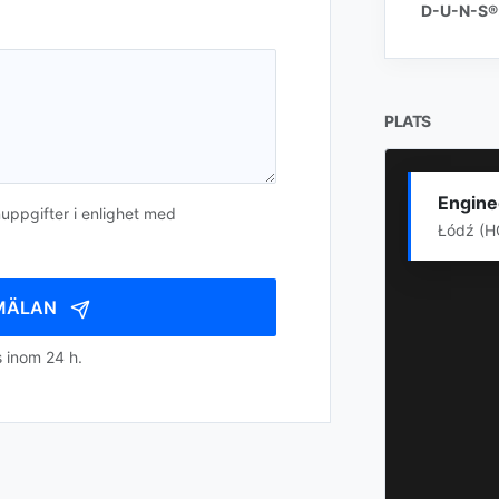
D-U-N-S®
PLATS
Enginee
uppgifter i enlighet med
Łódź (HQ
NMÄLAN
s inom 24 h.