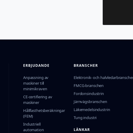
ERBJUDANDE
BRANSCHER
Anpassning av
Elektronik- och halvledarbransche
maskiner till
FMCG-branschen
minimikraven
Fordonsindustrin
CE-certifiering av
Järnvägsbranschen
maskiner
Läkemedelsindustrin
Hållfasthetsberäkningar
(FEM)
Tung industri
Industriell
automation
LÄNKAR