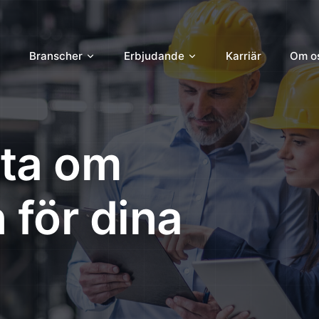
Branscher
Erbjudande
Karriär
Om o
ata om
 för dina