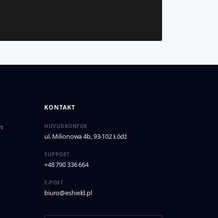
KONTAKT
n
HUVUDKONTOR
ul. Milionowa 4b, 93-102 Łódź
SUPPORT
+48 790 336 664
E-POST
biuro@eshield.pl