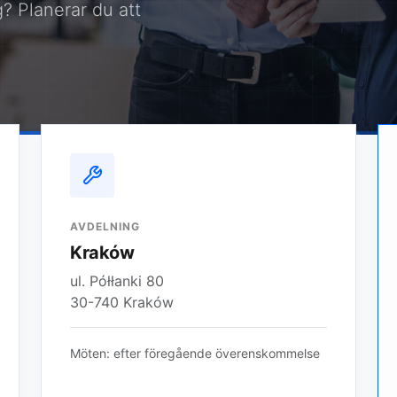
? Planerar du att
AVDELNING
Kraków
ul. Półłanki 80
30-740 Kraków
Möten: efter föregående överenskommelse