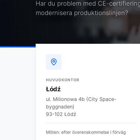
Har du problem med CE-certifiering
modernisera produktionslinjen?
HUVUDKONTOR
Łódź
ul. Milionowa 4b (City Space-
byggnaden)
93-102 Łódź
Möten: efter överenskommelse i förväg