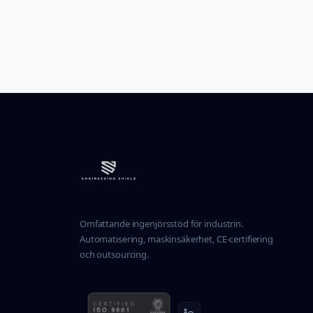
Omfattande ingenjörsstöd för industrin.
Automatisering, maskinsäkerhet, CE-certifiering
och outsourcing.