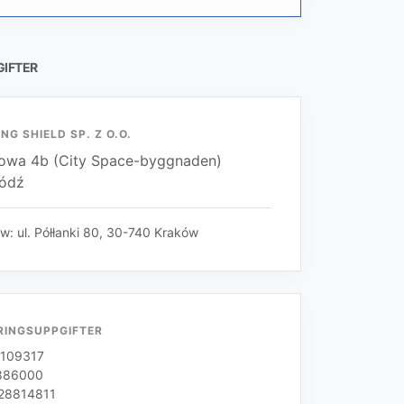
IFTER
NG SHIELD SP. Z O.O.
onowa 4b (City Space-byggnaden)
Łódź
ków: ul. Półłanki 80, 30-740 Kraków
RINGSUPPGIFTER
109317
886000
28814811