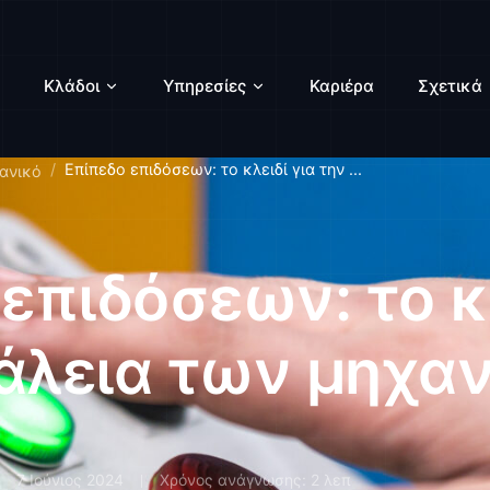
Κλάδοι
Υπηρεσίες
Καριέρα
Σχετικά
Επίπεδο επιδόσεων: το κλειδί για την ...
χανικό
επιδόσεων: το κλ
άλεια των μηχα
7 Ιούνιος 2024
Χρόνος ανάγνωσης: 2 λεπ