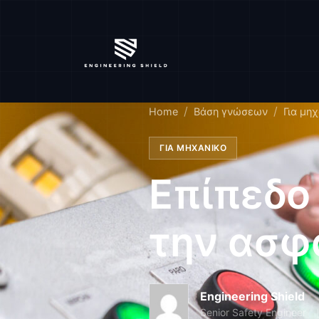
Home
Βάση γνώσεων
Για μη
ΓΙΑ ΜΗΧΑΝΙΚΌ
Επίπεδο 
την ασφ
Engineering Shield
Senior Safety Engineer