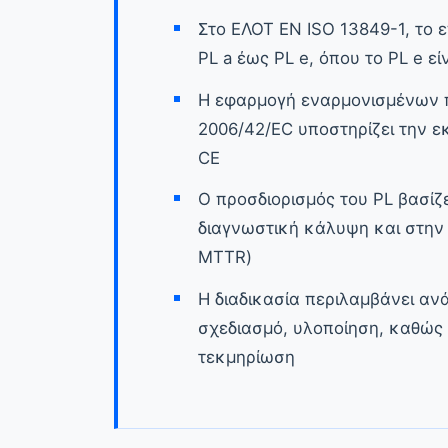
Στο ΕΛΟΤ EN ISO 13849-1, το 
PL a έως PL e, όπου το PL e εί
Η εφαρμογή εναρμονισμένων 
2006/42/EC υποστηρίζει την 
CE
Ο προσδιορισμός του PL βασίζε
διαγνωστική κάλυψη και στην 
MTTR)
Η διαδικασία περιλαμβάνει αν
σχεδιασμό, υλοποίηση, καθώς
τεκμηρίωση