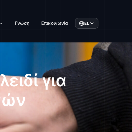
Γνώση
Επικοινωνία
EL
ειδί για
νών