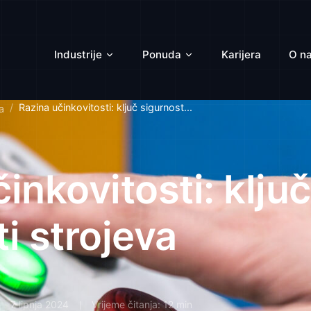
Industrije
Ponuda
Karijera
O n
Razina učinkovitosti: ključ sigurnost...
a
inkovitosti: ključ
i strojeva
7 lipnja 2024
Vrijeme čitanja: 12 min