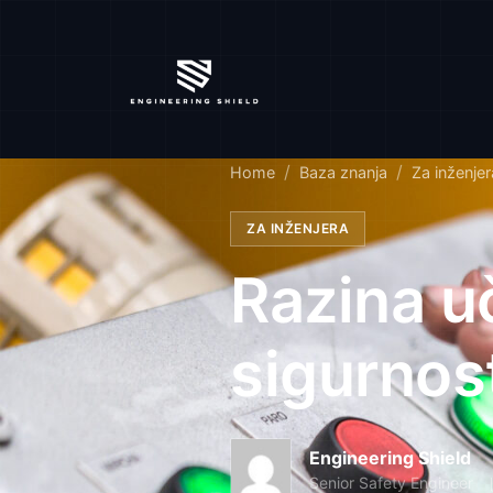
Home
Baza znanja
Za inženjer
ZA INŽENJERA
Razina uč
sigurnost
Engineering Shield
Senior Safety Engineer