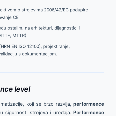
rektivom o strojevima 2006/42/EC podupire
avanje CE
u ostalim, na arhitekturi, dijagnostici i
 MTTF, MTTR)
(HRN EN ISO 12100), projektiranje,
 validaciju s dokumentacijom.
nce level
matizacije, koji se brzo razvija,
performence
u sigurnosti strojeva i uređaja.
Performence