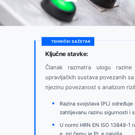
TEHNIČKI SAŽETAK
Ključne stavke:
Članak razmatra ulogu razine 
upravljačkih sustava povezanih s
njezinu povezanost s analizom rizi
Razina svojstava (PL) određuje
zahtijevanu razinu sigurnosti i 
U normi HRN EN ISO 13849-1 raz
e, pri čemu je PL e najviša.