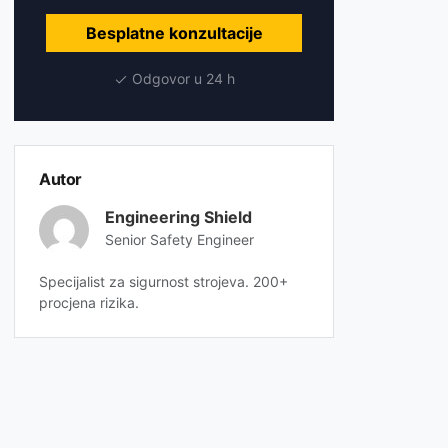
Besplatne konzultacije
Odgovor u 24 h
Autor
Engineering Shield
Senior Safety Engineer
Specijalist za sigurnost strojeva. 200+
procjena rizika.