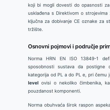
koji bi mogli dovesti do opasnosti z
usklađena s Direktivom o strojevima 
ključna za dobivanje CE oznake za str
tržište.
Osnovni pojmovi i područje pri
Norma HRN EN ISO 13849-1 def
sposobnosti sustava da postigne o
kategorija od PL a do PL e, pri čemu j
level
ovisi o nekoliko čimbenika, kao
pouzdanost komponenti.
Norma obuhvaća širok raspon aspekat