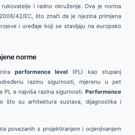
a rukovatelje i radno okruženje. Ova je norma
2006/42/EC, što znači da je njezina primjena
ojeve i uređaje koji se stavljaju na europsko
mjene norme
inira
performence level
(PL) kao stupanj
dređenu razinu sigurnosti, mjerenu u pet
e PL e najviša razina sigurnosti.
Performence
 što su arhitektura sustava, dijagnostika i
a povezanih s projektiranjem i ocjenjivanjem