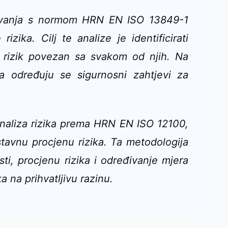
đivanja s normom HRN EN ISO 13849-1
izika. Cilj te analize je identificirati
i rizik povezan sa svakom od njih. Na
ika određuju se sigurnosni zahtjevi za
e analiza rizika prema HRN EN ISO 12100,
tavnu procjenu rizika. Ta metodologija
ti, procjenu rizika i određivanje mjera
a na prihvatljivu razinu.