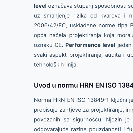
level
označava stupanj sposobnosti su
uz smanjenje rizika od kvarova i n
2006/42/EC, usklađene norme tipa B
opća načela projektiranja koja moraju
oznaku CE.
Performence level
jedan 
svaki aspekt projektiranja, audita i u
tehnoloških linija.
Uvod u normu HRN EN ISO 138
Norma HRN EN ISO 13849-1 ključni je 
propisuje zahtjeve za projektiranje, im
povezanih sa sigurnošću. Njezin je gl
odgovarajuće razine pouzdanosti i fu