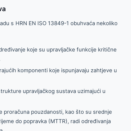
va
skladu s HRN EN ISO 13849-1 obuhvaća nekoliko
dređivanje koje su upravljačke funkcije kritične
.
rajućih komponenti koje ispunjavaju zahtjeve u
 strukture upravljačkog sustava uzimajući u
e proračuna pouzdanosti, kao što su srednje
rijeme do popravka (MTTR), radi određivanja
a.