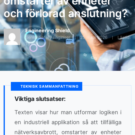
omstarter av enheter
och förlorad anslutning?
Engineering Shield
Senior Safety Engineer
25 mars 2026
Lästid:
16 min
TEKNISK SAMMANFATTNING
Viktiga slutsatser:
Texten visar hur man utformar logiken i
en industriell applikation så att tillfälliga
nätverksavbrott, omstarter av enheter