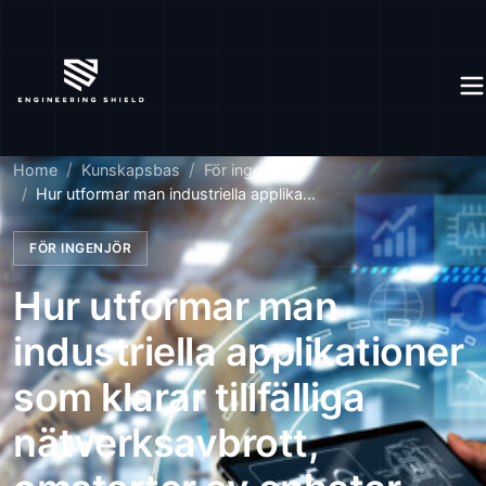
Home
Kunskapsbas
För ingenjör
Hur utformar man industriella applika...
FÖR INGENJÖR
Hur utformar man
industriella applikationer
som klarar tillfälliga
nätverksavbrott,