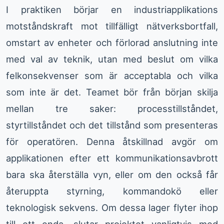
I praktiken börjar en industriapplikations
motståndskraft mot tillfälligt nätverksbortfall,
omstart av enheter och förlorad anslutning inte
med val av teknik, utan med beslut om vilka
felkonsekvenser som är acceptabla och vilka
som inte är det. Teamet bör från början skilja
mellan tre saker: processtillståndet,
styrtillståndet och det tillstånd som presenteras
för operatören. Denna åtskillnad avgör om
applikationen efter ett kommunikationsavbrott
bara ska återställa vyn, eller om den också får
återuppta styrning, kommandokö eller
teknologisk sekvens. Om dessa lager flyter ihop
till ett enda, slutar projektet vanligtvis med