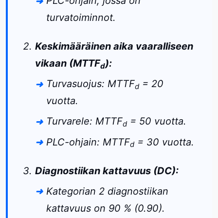
PLC-ohjain, jossa on
turvatoiminnot.
Keskimääräinen aika vaaralliseen
vikaan (MTTF
):
d
Turvasuojus: MTTF
= 20
d
vuotta.
Turvarele: MTTF
= 50 vuotta.
d
PLC-ohjain: MTTF
= 30 vuotta.
d
Diagnostiikan kattavuus (DC):
Kategorian 2 diagnostiikan
kattavuus on 90 % (0.90).