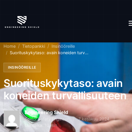
Home
Tietopankki
Insinööreille
Suorituskykytaso: avain koneiden turv...
INSINÖÖREILLE
Suorituskykytaso: avain
koneiden turvallisuuteen
Engineering Shield
Senior Safety Engineer
7 kesäkuu 2024
Lukuaika: 10 min