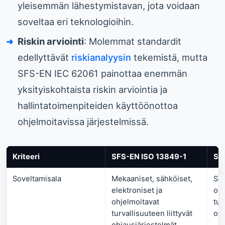
yleisemmän lähestymistavan, jota voidaan
soveltaa eri teknologioihin.
Riskin arviointi
: Molemmat standardit
edellyttävät
riskianalyysin
tekemistä, mutta
SFS-EN IEC 62061 painottaa enemmän
yksityiskohtaista riskin arviointia ja
hallintatoimenpiteiden käyttöönottoa
ohjelmoitavissa järjestelmissä.
Kriteeri
SFS-EN ISO 13849-1
SF
Soveltamisala
Mekaaniset, sähköiset,
Säh
elektroniset ja
ohj
ohjelmoitavat
tur
turvallisuuteen liittyvät
ohj