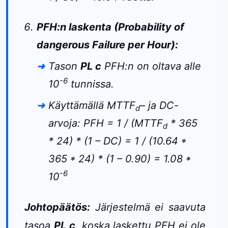
PFH:n laskenta (Probability of
dangerous Failure per Hour):
Tason
PL c
PFH:n on oltava alle
-6
10
tunnissa.
Käyttämällä MTTF
– ja DC-
d
arvoja: PFH = 1 / (MTTF
* 365
d
* 24) * (1 – DC) = 1 / (10.64 *
365 * 24) * (1 – 0.90) = 1.08 *
-6
10
Johtopäätös:
Järjestelmä ei saavuta
tasoa
PL c
, koska laskettu PFH ei ole