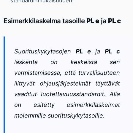
standardinmukaisuuden.
Esimerkkilaskelma tasoille
PL e
ja
PL c
Suorituskykytasojen
PL e
ja
PL c
laskenta on keskeistä sen
varmistamisessa, että turvallisuuteen
liittyvät ohjausjärjestelmät täyttävät
vaaditut luotettavuusstandardit. Alla
on esitetty esimerkkilaskelmat
molemmille suorituskykytasoille.