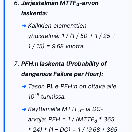
Järjestelmän MTTF
-arvon
d
laskenta:
Kaikkien elementtien
yhdistelmä: 1 / (1 / 50 + 1 / 25 +
1 / 15) = 9.68 vuotta.
PFH:n laskenta (Probability of
dangerous Failure per Hour):
Tason
PL e
PFH:n on oltava alle
-8
10
tunnissa.
Käyttämällä MTTF
– ja DC-
d
arvoja: PFH = 1 / (MTTF
* 365
d
* 24) * (1 – DC) = 1 / (9.68 * 365