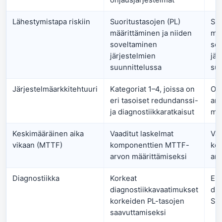
ohjausjärjestelmät
Lähestymistapa riskiin
Suoritustasojen (PL)
SIL
määrittäminen ja niiden
mää
soveltaminen
so
järjestelmien
jär
suunnittelussa
suu
Järjestelmäarkkitehtuuri
Kategoriat 1–4, joissa on
Ohj
eri tasoiset redundanssi-
ark
ja diagnostiikkaratkaisut
mu
Keskimääräinen aika
Vaaditut laskelmat
Vaa
vikaan (MTTF)
komponenttien MTTF-
ko
arvon määrittämiseksi
arv
Diagnostiikka
Korkeat
Eri
diagnostiikkavaatimukset
dia
korkeiden PL-tasojen
SIL
saavuttamiseksi