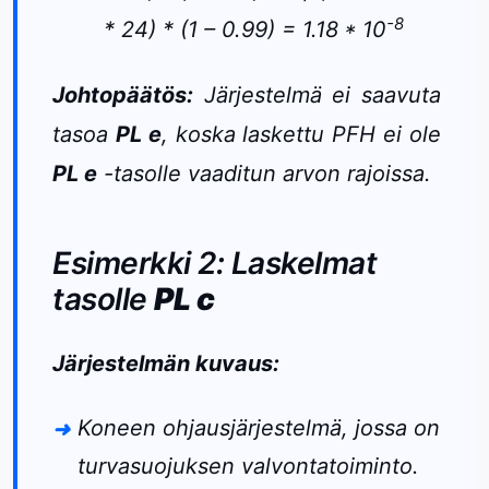
-8
* 24) * (1 – 0.99) = 1.18 * 10
Johtopäätös:
Järjestelmä ei saavuta
tasoa
PL e
, koska laskettu PFH ei ole
PL e
-tasolle vaaditun arvon rajoissa.
Esimerkki 2: Laskelmat
tasolle
PL c
Järjestelmän kuvaus:
Koneen ohjausjärjestelmä, jossa on
turvasuojuksen valvontatoiminto.