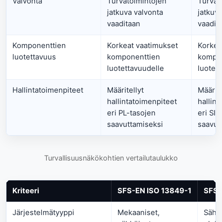
Valvonta
Turvatoimintojen
Turvat
jatkuva valvonta
jatkuva
vaaditaan
vaadit
Komponenttien
Korkeat vaatimukset
Korkea
luotettavuus
komponenttien
kompon
luotettavuudelle
luotet
Hallintatoimenpiteet
Määritellyt
Määrite
hallintatoimenpiteet
hallint
eri PL-tasojen
eri SIL
saavuttamiseksi
saavut
Turvallisuusnäkökohtien vertailutaulukko
Kriteeri
SFS-EN ISO 13849-1
SFS-
Järjestelmätyyppi
Mekaaniset,
Sähkö