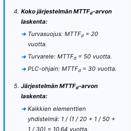
Koko järjestelmän MTTF
-arvon
d
laskenta:
Turvasuojus: MTTF
= 20
d
vuotta.
Turvarele: MTTF
= 50 vuotta.
d
PLC-ohjain: MTTF
= 30 vuotta.
d
Järjestelmän MTTF
-arvon
d
laskenta:
Kaikkien elementtien
yhdistelmä: 1 / (1 / 20 + 1 / 50 +
1 / 30) = 10.64 vuotta.