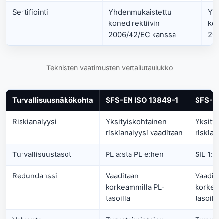
Sertifiointi
Yhdenmukaistettu
Yh
konedirektiivin
kon
2006/42/EC kanssa
20
Teknisten vaatimusten vertailutaulukko
Turvallisuusnäkökohta
SFS-EN ISO 13849-1
SFS-E
Riskianalyysi
Yksityiskohtainen
Yksity
riskianalyysi vaaditaan
riskian
Turvallisuustasot
PL a:sta PL e:hen
SIL 1:s
Redundanssi
Vaaditaan
Vaadit
korkeammilla PL-
korkea
tasoilla
tasoill