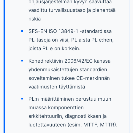
ohjausjärjestelmän kyvyn saavuttaa
vaadittu turvallisuustaso ja pienentää
riskiä
SFS-EN ISO 13849-1 -standardissa
PL-tasoja on viisi, PL a:sta PL e:hen,
joista PL e on korkein.
Konedirektiivin 2006/42/EC kanssa
yhdenmukaistettujen standardien
soveltaminen tukee CE-merkinnän
vaatimusten täyttämistä
PL:n määrittäminen perustuu muun
muassa komponenttien
arkkitehtuuriin, diagnostiikkaan ja
luotettavuuteen (esim. MTTF, MTTR).