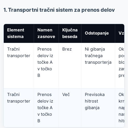
1. Transportni tračni sistem za prenos delov
Element
Namen
Ključna
Odstopanje
Vzro
sistema
zasnove
beseda
Tračni
Prenos
Brez
Ni gibanja
Okva
transporter
delov iz
tračnega
pogo
točke A
transporterja
blok
v točko
zara
B
pre
Tračni
Prenos
Več
Previsoka
Okva
transporter
delov iz
hitrost
krmi
točke A
gibanja
nap
v točko
nast
B
hitro