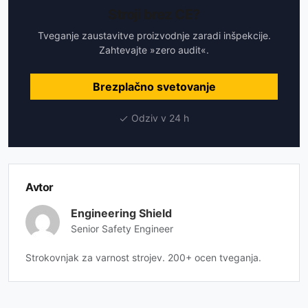
Stroji brez CE?
Tveganje zaustavitve proizvodnje zaradi inšpekcije.
Zahtevajte »zero audit«.
Brezplačno svetovanje
Odziv v 24 h
Avtor
Engineering Shield
Senior Safety Engineer
Strokovnjak za varnost strojev. 200+ ocen tveganja.