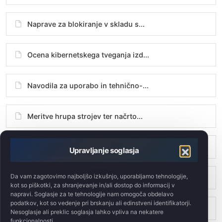
Naprave za blokiranje v skladu s...
Ocena kibernetskega tveganja izd...
Navodila za uporabo in tehnično-...
Meritve hrupa strojev ter načrto...
Projektiranje živilskih strojev ...
Upravljanje soglasja
Da vam zagotovimo najboljšo izkušnjo, uporabljamo tehnologije,
Direktiva ATEX 2014/34/EU
kot so piškotki, za shranjevanje in/ali dostop do informacij v
napravi. Soglasje za te tehnologije nam omogoča obdelavo
podatkov, kot so vedenje pri brskanju ali edinstveni identifikatorji.
Tehnična risba
Nesoglasje ali preklic soglasja lahko vpliva na nekatere
funkcionalnosti.