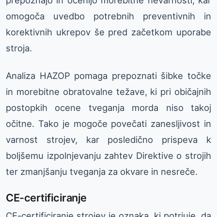
omogoča uvedbo potrebnih preventivnih in
korektivnih ukrepov še pred začetkom uporabe
stroja.
Analiza HAZOP pomaga prepoznati šibke točke
in morebitne obratovalne težave, ki pri običajnih
postopkih ocene tveganja morda niso takoj
očitne. Tako je mogoče povečati zanesljivost in
varnost strojev, kar posledično prispeva k
boljšemu izpolnjevanju zahtev Direktive o strojih
ter zmanjšanju tveganja za okvare in nesreče.
CE-certificiranje
CE-certificiranje strojev je oznaka, ki potrjuje, da