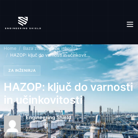
Home
Baza znanja
Za inženirja
HAZOP: ključ do varnosti in učinkovit...
ZA INŽENIRJA
HAZOP: ključ do varnosti
in učinkovitosti
Engineering Shield
Senior Safety Engineer
17 julij 2024
Čas
branja: 8 min