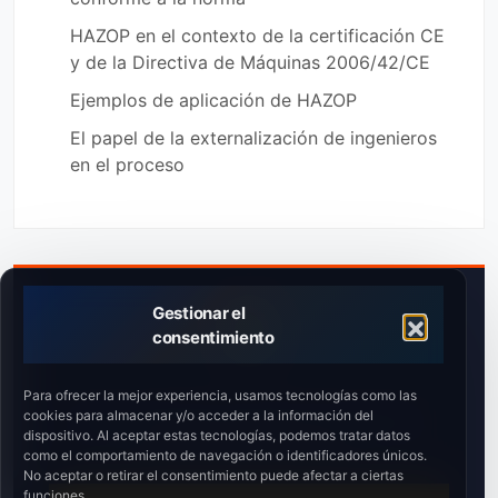
HAZOP en el contexto de la certificación CE
y de la Directiva de Máquinas 2006/42/CE
Ejemplos de aplicación de HAZOP
El papel de la externalización de ingenieros
en el proceso
Gestionar el
consentimiento
¿Máquinas sin CE?
Para ofrecer la mejor experiencia, usamos tecnologías como las
cookies para almacenar y/o acceder a la información del
Riesgo de parada de producción por inspección.
dispositivo. Al aceptar estas tecnologías, podemos tratar datos
Solicita una auditoría “cero”.
como el comportamiento de navegación o identificadores únicos.
No aceptar o retirar el consentimiento puede afectar a ciertas
funciones.