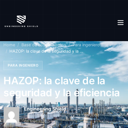
Home
Base de conocimientos
Para ingeniero
HAZOP: la clave de la seguridad y la ...
PARA INGENIERO
HAZOP: la clave de la
seguridad y la eficiencia
Engineering Shield
Senior Safety Engineer
17 julio 2024
Tiempo
de lectura: 10 min