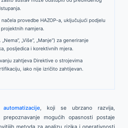
dstupanja.
načela provedbe HAZOP-a, uključujući podjelu
e projektnih namjera.
pr. „Nema”, „Više”, „Manje”) za generiranje
, posljedica i korektivnih mjera.
anju zahtjeva Direktive o strojevima
fikaciju, iako nije izričito zahtijevan.
 automatizacije
, koji se ubrzano razvija,
 i prepoznavanje mogućih opasnosti postaje
vitijih metoda za analizu rizika i operativnosti