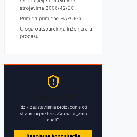
certifikacije i Direktive o
strojevima 2006/42/EC
Primjeri primjene HAZOP-a
Uloga outsourcinga inženjera u
procesu
Strojevi bez CE?
Rizik zaustavljanja proizvodnje od
strane inspektora. Zatražite „zero
audit”.
Besplatne konzultacije