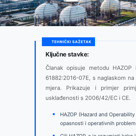
TEHNIČKI SAŽETAK
Ključne stavke:
Članak opisuje metodu HAZOP 
61882:2016-07E, s naglaskom na ut
mjera. Prikazuje i primjer prim
usklađenosti s 2006/42/EC i CE.
HAZOP (Hazard and Operability
opasnosti i operativnih problem
Cilj HAZOP-a je razumjeti kako