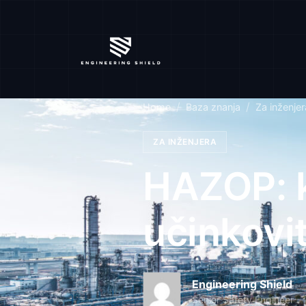
Home
Baza znanja
Za inženjer
ZA INŽENJERA
HAZOP: kl
učinkovit
Engineering Shield
Senior Safety Engineer