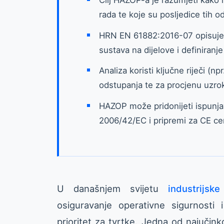
rada te koje su posljedice tih o
HRN EN 61882:2016-07 opisuje 
sustava na dijelove i definiranj
Analiza koristi ključne riječi (n
odstupanja te za procjenu uzroka
HAZOP može pridonijeti ispunjav
2006/42/EC i pripremi za CE certi
U današnjem svijetu
industrijske
osiguravanje operativne sigurnosti
prioritet za tvrtke. Jedna od najučinko