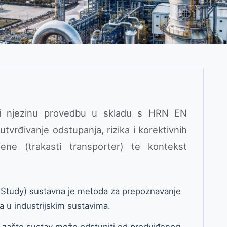
i njezinu provedbu u skladu s HRN EN
vrđivanje odstupanja, rizika i korektivnih
jene (trakasti transporter) te kontekst
 Study) sustavna je metoda za prepoznavanje
a u industrijskim sustavima.
 i zašto sustav može odstupiti od predviđenog