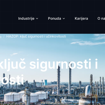
Industrije
Ponuda
Karijera
O n
HAZOP: ključ sigurnosti i učinkovitosti
a
juč sigurnosti i
osti
17 srpnja 2024
Vrijeme čitanja: 8 min