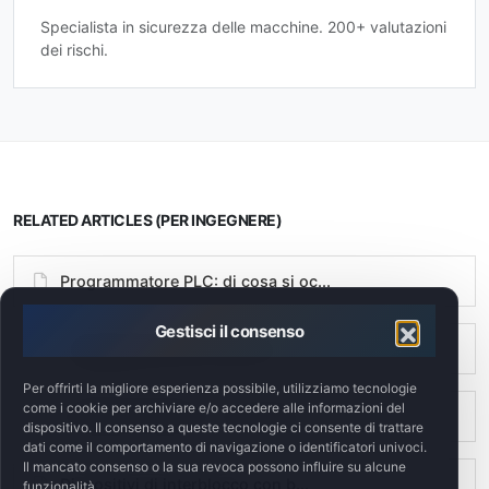
Specialista in sicurezza delle macchine. 200+ valutazioni
dei rischi.
RELATED ARTICLES (PER INGEGNERE)
Programmatore PLC: di cosa si oc...
Gestisci il consenso
Progettazione dei circuiti di ar...
Per offrirti la migliore esperienza possibile, utilizziamo tecnologie
come i cookie per archiviare e/o accedere alle informazioni del
UNI EN IEC 62443 – i 10 principi...
dispositivo. Il consenso a queste tecnologie ci consente di trattare
dati come il comportamento di navigazione o identificatori univoci.
Il mancato consenso o la sua revoca possono influire su alcune
Dispositivi di interblocco con b...
funzionalità.