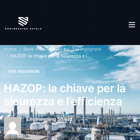
Home
Base di conoscenza
Per ingegnere
HAZOP: la chiave per la sicurezza e l...
PER INGEGNERE
HAZOP: la chiave per la
sicurezza e l’efficienza
Engineering Shield
Senior Safety Engineer
17 luglio 2024
Tempo
di lettura: 9 min