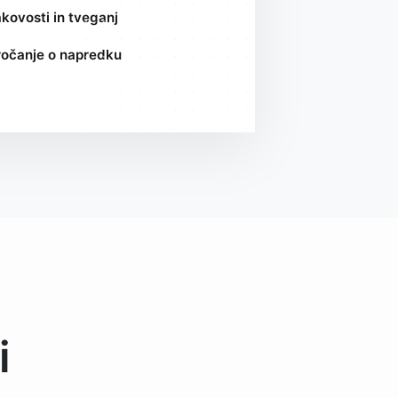
kovosti in tveganj
očanje o napredku
i