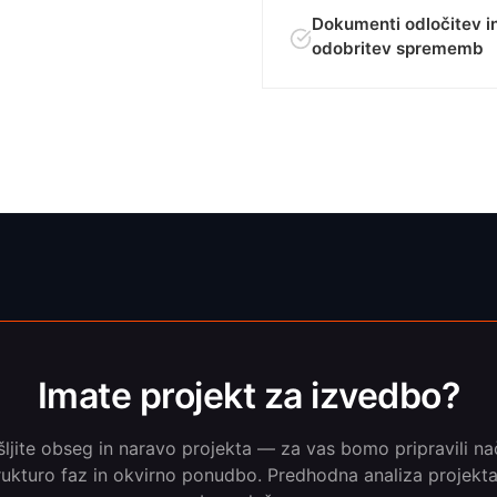
Dokumenti odločitev i
odobritev sprememb
Imate projekt za izvedbo?
ljite obseg in naravo projekta — za vas bomo pripravili na
rukturo faz in okvirno ponudbo. Predhodna analiza projekta