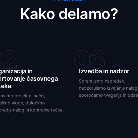
Kako delamo?
02
03
anizacija in
Izvedba in nadzor
črtovanje časovnega
Spremljamo napredek,
teka
nadzorujemo izvajanje nalog 
sporočamo tveganja in odst
ravimo projektni načrt,
elimo vloge, določimo
redje nalog in kontrolne točke.