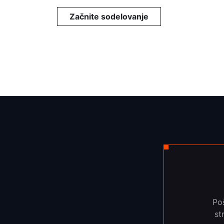
Začnite sodelovanje
Poš
st