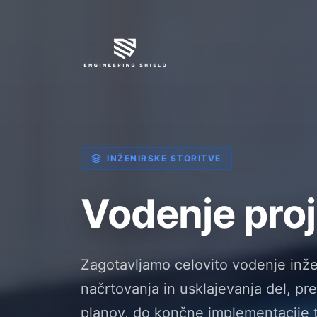
INŽENIRSKE STORITVE
Vodenje pro
Zagotavljamo celovito vodenje inže
načrtovanja in usklajevanja del, pr
planov, do končne implementacije t