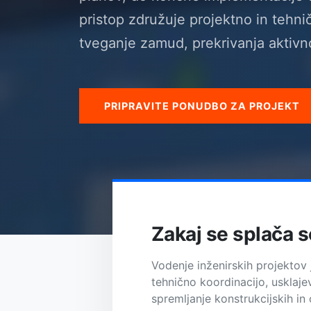
pristop združuje projektno in tehni
tveganje zamud, prekrivanja aktivno
PRIPRAVITE PONUDBO ZA PROJEKT
Zakaj se splača s
Vodenje inženirskih projektov 
tehnično koordinacijo, usklaj
spremljanje konstrukcijskih in 