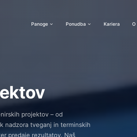
Panoge
Ponudba
Kariera
O
jektov
nirskih projektov – od
ek nadzora tveganj in terminskih
er predaje rezultatov. Naš