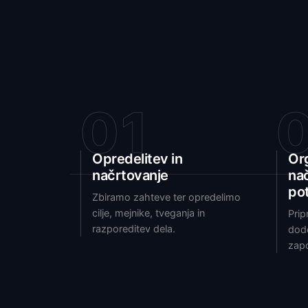
01
Opredelitev in
Org
načrtovanje
na
po
Zbiramo zahteve ter opredelimo
cilje, mejnike, tveganja in
Prip
razporeditev dela.
dod
zapo