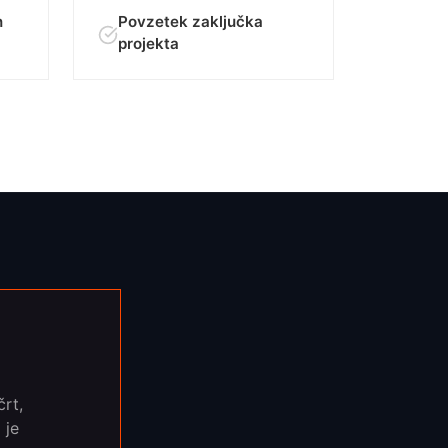
n
Povzetek zaključka
projekta
črt,
 je