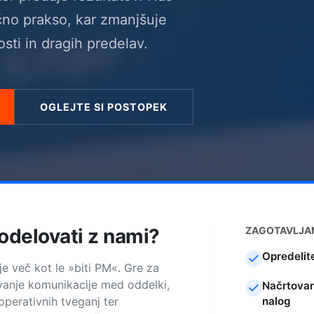
čno prakso, kar zmanjšuje
sti in dragih predelav.
OGLEJTE SI POSTOPEK
odelovati z nami?
ZAGOTAVLJA
Opredelite
je več kot le »biti PM«. Gre za
evanje komunikacije med oddelki,
Načrtovan
operativnih tveganj ter
nalog