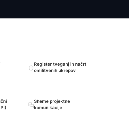
,
Register tveganj in načrt
omilitvenih ukrepov
učni
Sheme projektne
KPI)
komunikacije