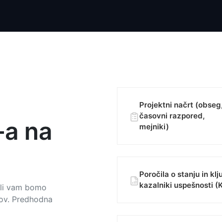
Projektni načrt (obseg
časovni razpored,
-a na
mejniki)
Poročila o stanju in klj
kazalniki uspešnosti (
vili vam bomo
kov. Predhodna