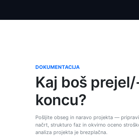
DOKUMENTACIJA
Kaj boš prejel/
koncu?
Pošljite obseg in naravo projekta — pripra
načrt, strukturo faz in okvirno oceno stroš
analiza projekta je brezplačna.