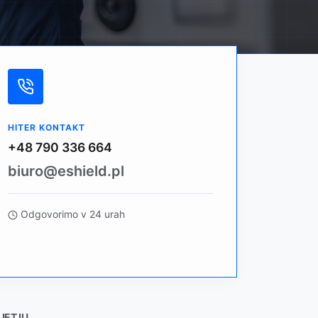
HITER KONTAKT
+48 790 336 664
biuro@eshield.pl
Odgovorimo v 24 urah
JETJU