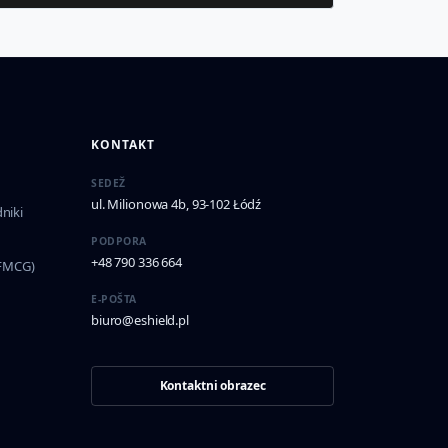
KONTAKT
SEDEŽ
ul. Milionowa 4b, 93-102 Łódź
niki
PODPORA
+48 790 336 664
(FMCG)
E-POŠTA
biuro@eshield.pl
Kontaktni obrazec