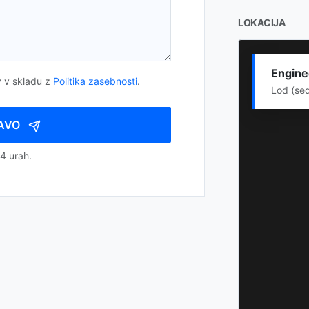
LOKACIJA
Enginee
 v skladu z
Politika zasebnosti
.
Lođ (se
JAVO
4 urah.