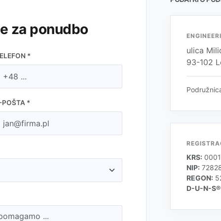
je za ponudbo
ENGINEERI
ulica Mi
ELEFON *
93-102 
Podružnica
-POŠTA *
REGISTRA
KRS:
0001
NIP:
7282
REGON:
5
D-U-N-S®