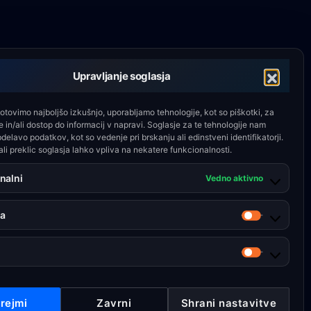
Upravljanje soglasja
tovimo najboljšo izkušnjo, uporabljamo tehnologije, kot so piškotki, za
 in/ali dostop do informacij v napravi. Soglasje za te tehnologije nam
lavo podatkov, kot so vedenje pri brskanju ali edinstveni identifikatorji.
li preklic soglasja lahko vpliva na nekatere funkcionalnosti.
nalni
Vedno aktivno
ka
Statistika
Trženje
rejmi
Zavrni
Shrani nastavitve