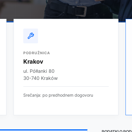
PODRUŽNICA
Krakov
ul. Półłanki 80
30-740 Kraków
Srečanja: po predhodnem dogovoru
PODATKI O POD