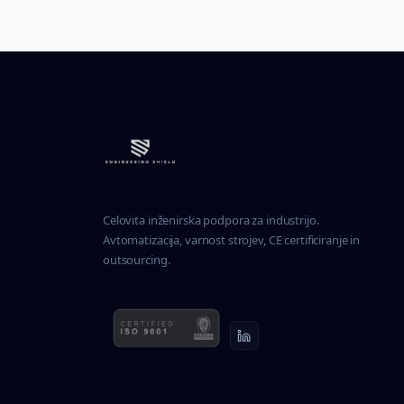
Celovita inženirska podpora za industrijo.
Avtomatizacija, varnost strojev, CE certificiranje in
outsourcing.