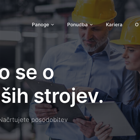
Panoge
Ponudba
Kariera
O
o se o
ših strojev.
 Načrtujete posodobitev