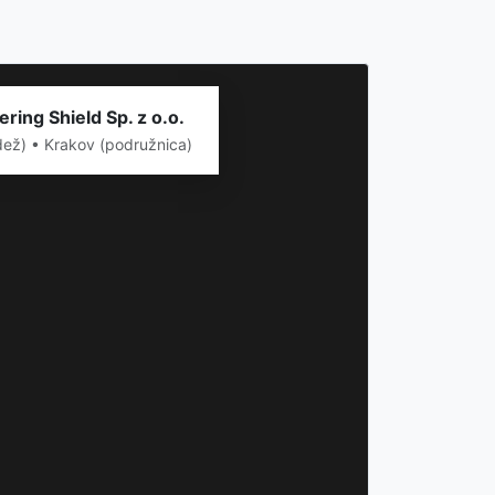
ring Shield Sp. z o.o.
dež) • Krakov (podružnica)