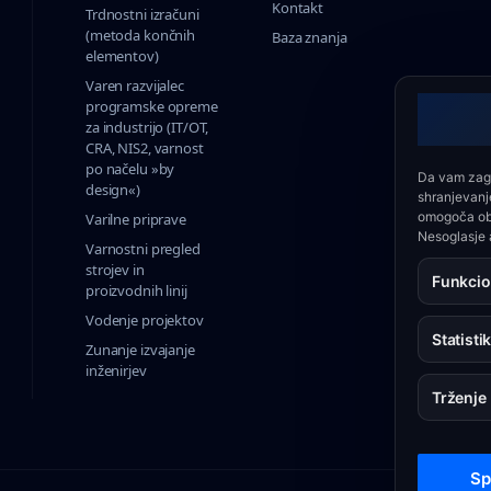
Kontakt
Trdnostni izračuni
(metoda končnih
Baza znanja
elementov)
Varen razvijalec
programske opreme
za industrijo (IT/OT,
CRA, NIS2, varnost
po načelu »by
Da vam zago
design«)
shranjevanje
omogoča obde
Varilne priprave
Nesoglasje a
Varnostni pregled
strojev in
Funkcio
proizvodnih linij
Vodenje projektov
Statisti
Zunanje izvajanje
inženirjev
Trženje
Sp