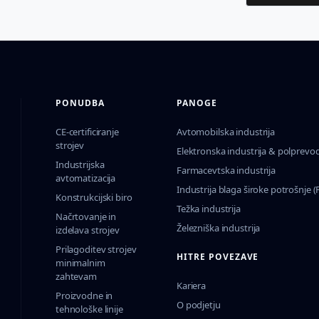
PONUDBA
PANOGE
CE-certificiranje
Avtomobilska industrija
strojev
Elektronska industrija & polprevod
Industrijska
Farmacevtska industrija
avtomatizacija
Industrija blaga široke potrošnje 
Konstrukcijski biro
Težka industrija
Načrtovanje in
Železniška industrija
izdelava strojev
Prilagoditev strojev
HITRE POVEZAVE
minimalnim
zahtevam
Kariera
Proizvodne in
O podjetju
tehnološke linije