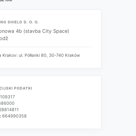
NG SHIELD D. O. O.
lionowa 4b (stavba City Space)
Lodž
 Krakov: ul. Półłanki 80, 30-740 Kraków
CIJSKI PODATKI
109317
886000
28814811
:
664990358