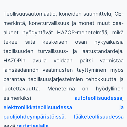
Teollisuusautomaatio, koneiden suunnittelu, CE-
merkintä, koneturvallisuus ja monet muut osa-
alueet hyödyntävät HAZOP-menetelmää, mikä
tekee siitä keskeisen osan nykyaikaisia
teollisuuden turvallisuus- ja laatustandardeja.
HAZOPin avulla voidaan paitsi varmistaa
lainsäädännön vaatimusten täyttyminen myös
parantaa teollisuusjärjestelmien tehokkuutta ja
luotettavuutta. Menetelmä on hyödyllinen
esimerkiksi
autoteollisuudessa
,
elektroniikkateollisuudessa ja
puolijohdeympäristöissä
,
lääketeollisuudessa
sekä
rautatiealalla
.