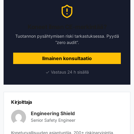
Koneet ilman CE-merkintää?
Tuotannon pysähtymisen riski tarkastuksessa. Pyydä
“zero audit”.
Ilmainen konsultaatio
Vastaus 24 h sisällä
Kirjoittaja
Engineering Shield
Senior Safety Engineer
Koneturvallisuuden asiantuntija. 200+ riskinarviointia.