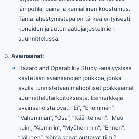
lämpötila, paine ja kemiallinen koostumus.
Tämä lähestymistapa on tärkeä erityisesti
koneiden ja automaatiojärjestelmien
suunnittelussa.
Avainsanat
:
Hazard and Operability Study -analyysissa
käytetään avainsanojen joukkoa, jonka
avulla tunnistetaan mahdolliset poikkeamat
suunnittelutarkoituksesta. Esimerkkejä
avainsanoista ovat: ”Ei”, ”Enemmän”,
”Vähemmän”, ”Osa”, ”Käänteinen”, ”Muu
kuin”, ”Aiemmin”, ”Myöhemmin”, ”Ennen”,
”Jälkeen”. Nämä sanat auttavat tiimiä