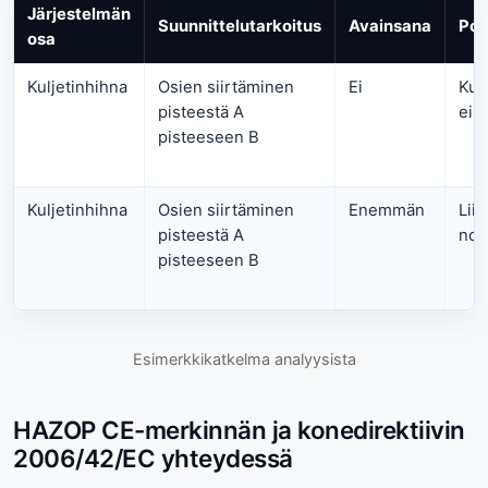
Järjestelmän
Suunnittelutarkoitus
Avainsana
Poi
osa
Kuljetinhihna
Osien siirtäminen
Ei
Kul
pisteestä A
ei l
pisteeseen B
Kuljetinhihna
Osien siirtäminen
Enemmän
Liia
pisteestä A
nop
pisteeseen B
Esimerkkikatkelma analyysista
HAZOP CE-merkinnän ja konedirektiivin
2006/42/EC yhteydessä