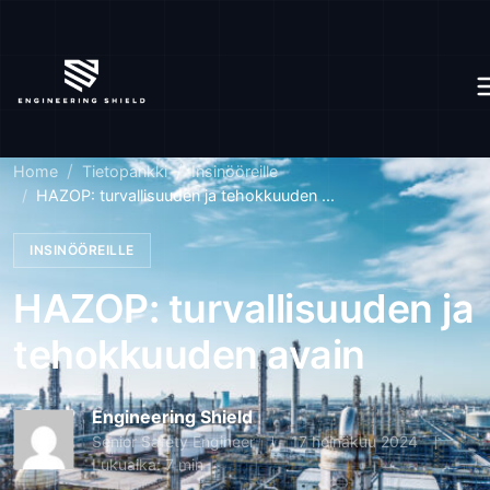
Home
Tietopankki
Insinööreille
HAZOP: turvallisuuden ja tehokkuuden ...
INSINÖÖREILLE
HAZOP: turvallisuuden ja
tehokkuuden avain
Engineering Shield
Senior Safety Engineer
17 heinäkuu 2024
Lukuaika: 7 min