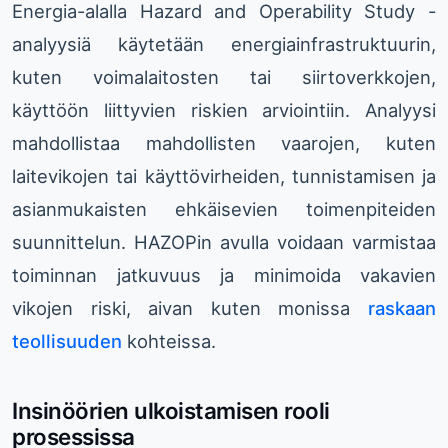
Energia-alalla Hazard and Operability Study -
analyysiä käytetään energiainfrastruktuurin,
kuten voimalaitosten tai siirtoverkkojen,
käyttöön liittyvien riskien arviointiin. Analyysi
mahdollistaa mahdollisten vaarojen, kuten
laitevikojen tai käyttövirheiden, tunnistamisen ja
asianmukaisten ehkäisevien toimenpiteiden
suunnittelun. HAZOPin avulla voidaan varmistaa
toiminnan jatkuvuus ja minimoida vakavien
vikojen riski, aivan kuten monissa
raskaan
teollisuuden
kohteissa.
Insinöörien ulkoistamisen rooli
prosessissa