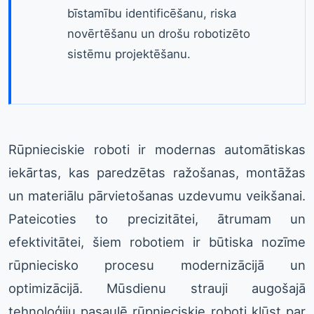
bīstamību identificēšanu, riska
novērtēšanu un drošu robotizēto
sistēmu projektēšanu.
Rūpnieciskie roboti ir modernas automātiskas
iekārtas, kas paredzētas ražošanas, montāžas
un materiālu pārvietošanas uzdevumu veikšanai.
Pateicoties to precizitātei, ātrumam un
efektivitātei, šiem robotiem ir būtiska nozīme
rūpniecisko procesu modernizācijā un
optimizācijā. Mūsdienu strauji augošajā
tehnoloģiju pasaulē rūpnieciskie roboti kļūst par