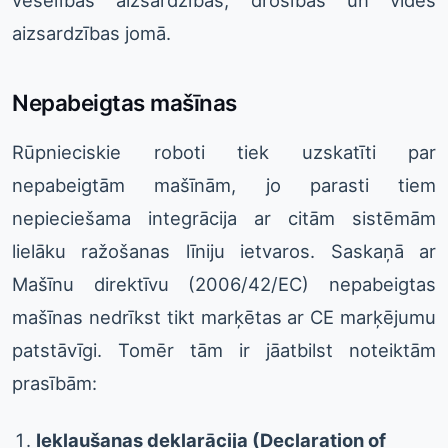
veselības aizsardzības, drošības un vides
aizsardzības jomā.
Nepabeigtas mašīnas
Rūpnieciskie roboti tiek uzskatīti par
nepabeigtām mašīnām, jo parasti tiem
nepieciešama integrācija ar citām sistēmām
lielāku ražošanas līniju ietvaros. Saskaņā ar
Mašīnu direktīvu (2006/42/EC) nepabeigtas
mašīnas nedrīkst tikt marķētas ar CE marķējumu
patstāvīgi. Tomēr tām ir jāatbilst noteiktām
prasībām:
Iekļaušanas deklarācija (Declaration of