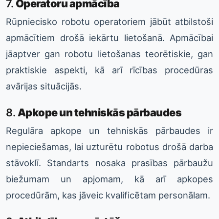
7.
Operatoru apmācība
Rūpniecisko robotu operatoriem jābūt atbilstoši
apmācītiem drošā iekārtu lietošanā. Apmācībai
jāaptver gan robotu lietošanas teorētiskie, gan
praktiskie aspekti, kā arī rīcības procedūras
avārijas situācijās.
8.
Apkope un tehniskās pārbaudes
Regulāra apkope un tehniskās pārbaudes ir
nepieciešamas, lai uzturētu robotus drošā darba
stāvoklī. Standarts nosaka prasības pārbaužu
biežumam un apjomam, kā arī apkopes
procedūrām, kas jāveic kvalificētam personālam.