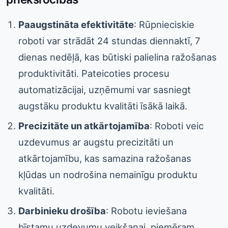
Paaugstināta efektivitāte
: Rūpnieciskie
roboti var strādāt 24 stundas diennaktī, 7
dienas nedēļā, kas būtiski palielina ražošanas
produktivitāti. Pateicoties procesu
automatizācijai, uzņēmumi var sasniegt
augstāku produktu kvalitāti īsākā laikā.
Precizitāte un atkārtojamība
: Roboti veic
uzdevumus ar augstu precizitāti un
atkārtojamību, kas samazina ražošanas
kļūdas un nodrošina nemainīgu produktu
kvalitāti.
Darbinieku drošība
: Robotu ieviešana
bīstamu uzdevumu veikšanai, piemēram,