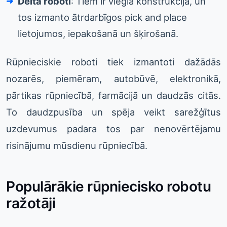
Delta roboti
: Tiem ir viegla konstrukcija, un
tos izmanto ātrdarbīgos pick and place
lietojumos, iepakošanā un šķirošanā.
Rūpnieciskie roboti tiek izmantoti dažādās
nozarēs, piemēram, autobūvē, elektronikā,
pārtikas rūpniecībā, farmācijā un daudzās citās.
To daudzpusība un spēja veikt sarežģītus
uzdevumus padara tos par nenovērtējamu
risinājumu mūsdienu rūpniecībā.
Populārākie rūpniecisko robotu
ražotāji