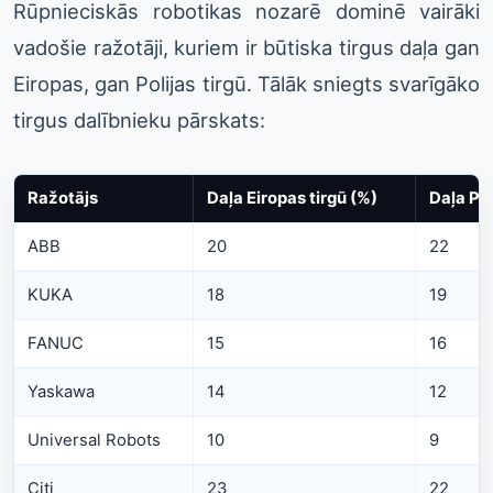
Rūpnieciskās robotikas nozarē dominē vairāki
vadošie ražotāji, kuriem ir būtiska tirgus daļa gan
Eiropas, gan Polijas tirgū. Tālāk sniegts svarīgāko
tirgus dalībnieku pārskats:
Ražotājs
Daļa Eiropas tirgū (%)
Daļa Pol
ABB
20
22
KUKA
18
19
FANUC
15
16
Yaskawa
14
12
Universal Robots
10
9
Citi
23
22