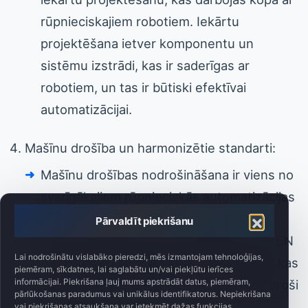
rūpnieciskajiem robotiem. Iekārtu
projektēšana ietver komponentu un
sistēmu izstrādi, kas ir saderīgas ar
robotiem, un tas ir būtiski efektīvai
automatizācijai.
Mašīnu drošība un harmonizētie standarti:
Mašīnu drošības nodrošināšana ir viens no
svarīgākajiem rūpnieciskās automatizācijas
un robotu integrācijas aspektiem.
Pārvaldīt piekrišanu
Harmonizētie standarti, piemēram, LVS EN
Lai nodrošinātu vislabāko pieredzi, mēs izmantojam tehnoloģijas,
ISO 10218-1, nosaka drošības prasības, kas
piemēram, sīkdatnes, lai saglabātu un/vai piekļūtu ierīces
informācijai. Piekrišana ļauj mums apstrādāt datus, piemēram,
jāizpilda, lai sistēmas varētu darboties droši
pārlūkošanas paradumus vai unikālus identifikatorus. Nepiekrišana
un efektīvi.
vai piekrišanas atsaukšana var ietekmēt dažas funkcijas.