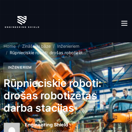
Home
Zināšanu bāze
Inženieriem
Rūpnieciskie roboti: drošas robotizēt...
INŽENIERIEM
Rūpnieciskie roboti:
drošas robotizētās
darba stacijas
Engineering Shield
Senior Safety Engineer
16 jūlijs 2024