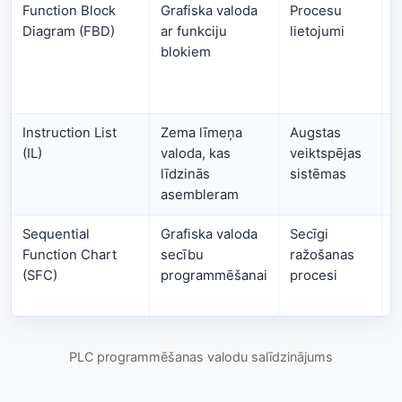
Function Block
Grafiska valoda
Procesu
Ā
Diagram (FBD)
ar funkciju
lietojumi
i
blokiem
f
Instruction List
Zema līmeņa
Augstas
P
(IL)
valoda, kas
veiktspējas
k
līdzinās
sistēmas
asembleram
Sequential
Grafiska valoda
Secīgi
P
Function Chart
secību
ražošanas
p
(SFC)
programmēšanai
procesi
p
PLC programmēšanas valodu salīdzinājums