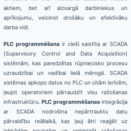
aktiem, bet arī aizsargā darbiniekus un
aprīkojumu, veicinot drošāku un efektīvāku
darba vidi.
PLC programmēšana
ir cieši saistīta ar SCADA
(Supervisory Control and Data Acquisition)
sistēmām, kas paredzētas rūpniecisko procesu
uzraudzībai un vadībai lielā mērogā. SCADA
sistēmas apkopo datus no PLC un citām ierīcēm,
ļaujot operatoriem pārraudzīt visu ražošanas
infrastruktūru.
PLC programmēšanas
integrācija
ar SCADA nodrošina nepārtrauktu datu
pārvaldību reāllaikā, kas ļauj ātri reaģēt uz
jebkādām novirzēm un optimizēt ražošanas