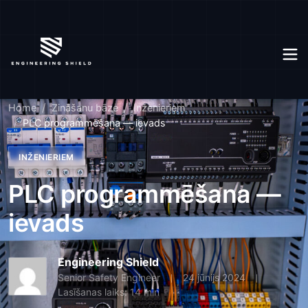
Home
Zināšanu bāze
Inženieriem
PLC programmēšana — ievads
INŽENIERIEM
PLC programmēšana —
ievads
Engineering Shield
Senior Safety Engineer
24 jūnijs 2024
Lasīšanas laiks: 14 min