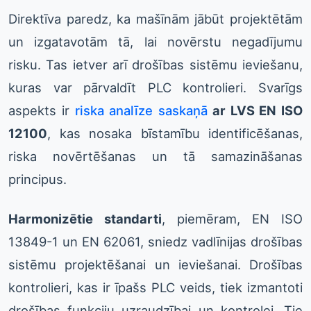
Direktīva paredz, ka mašīnām jābūt projektētām
un izgatavotām tā, lai novērstu negadījumu
risku. Tas ietver arī drošības sistēmu ieviešanu,
kuras var pārvaldīt PLC kontrolieri. Svarīgs
aspekts ir
riska analīze saskaņā
ar LVS EN ISO
12100
, kas nosaka bīstamību identificēšanas,
riska novērtēšanas un tā samazināšanas
principus.
Harmonizētie standarti
, piemēram, EN ISO
13849-1 un EN 62061, sniedz vadlīnijas drošības
sistēmu projektēšanai un ieviešanai. Drošības
kontrolieri, kas ir īpašs PLC veids, tiek izmantoti
drošības funkciju uzraudzībai un kontrolei. Tie