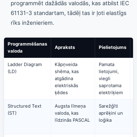
programmēt dažādās valodās, kas atbilst IEC
61131-3 standartam, tādēļ tas ir ļoti elastīgs
rīks inženieriem.
Programmēšanas
Apraksts
Pielietojums
P
valoda
Ladder Diagram
Kāpņveida
Pamata
I
(LD)
shēma, kas
lietojumi,
a
atgādina
viegli
elektriskās
saprotama
ķēdes
elektriķiem
Structured Text
Augsta līmeņa
Sarežģīti
E
(ST)
valoda, kas
aprēķini un
s
līdzinās PASCAL
loģika
p