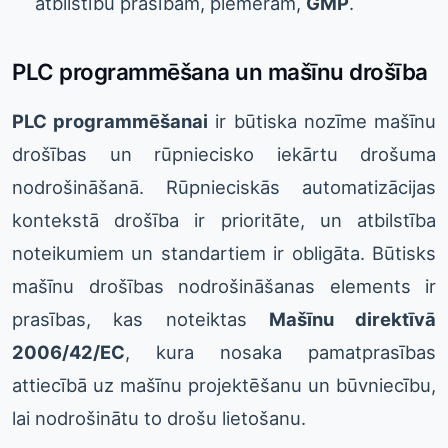
atbilstību prasībām, piemēram,
GMP
.
PLC programmēšana un mašīnu drošība
PLC programmēšanai
ir būtiska nozīme mašīnu
drošības un rūpniecisko iekārtu drošuma
nodrošināšanā. Rūpnieciskās automatizācijas
kontekstā drošība ir prioritāte, un atbilstība
noteikumiem un standartiem ir obligāta. Būtisks
mašīnu drošības nodrošināšanas elements ir
prasības, kas noteiktas
Mašīnu direktīvā
2006/42/EC
, kura nosaka pamatprasības
attiecībā uz mašīnu projektēšanu un būvniecību,
lai nodrošinātu to drošu lietošanu.