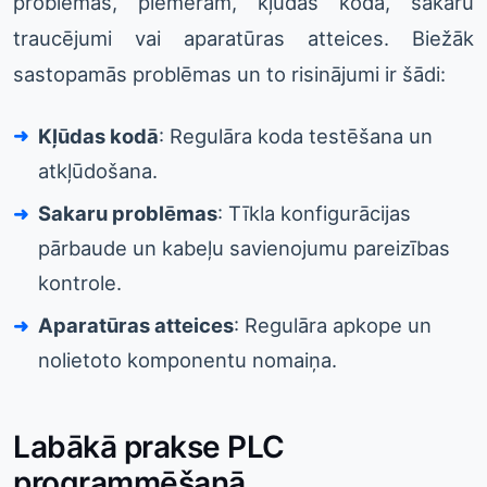
problēmas, piemēram, kļūdas kodā, sakaru
traucējumi vai aparatūras atteices. Biežāk
sastopamās problēmas un to risinājumi ir šādi:
Kļūdas kodā
: Regulāra koda testēšana un
atkļūdošana.
Sakaru problēmas
: Tīkla konfigurācijas
pārbaude un kabeļu savienojumu pareizības
kontrole.
Aparatūras atteices
: Regulāra apkope un
nolietoto komponentu nomaiņa.
Labākā prakse PLC
programmēšanā