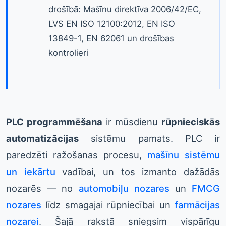
drošībā: Mašīnu direktīva 2006/42/EC,
LVS EN ISO 12100:2012, EN ISO
13849-1, EN 62061 un drošības
kontrolieri
PLC programmēšana
ir mūsdienu
rūpnieciskās
automatizācijas
sistēmu pamats. PLC ir
paredzēti ražošanas procesu,
mašīnu sistēmu
un iekārtu
vadībai, un tos izmanto dažādās
nozarēs — no
automobiļu nozares
un
FMCG
nozares
līdz smagajai rūpniecībai un
farmācijas
nozarei
. Šajā rakstā sniegsim vispārīgu