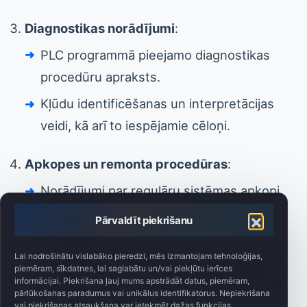
Diagnostikas norādījumi
:
PLC programmā pieejamo diagnostikas
procedūru apraksts.
Kļūdu identificēšanas un interpretācijas
veidi, kā arī to iespējamie cēloņi.
Apkopes un remonta procedūras
:
Norādījumi par regulāru sistēmas apkopi,
lai nodrošinātu tās uzticamību un
Pārvaldīt piekrišanu
veiktspēju.
Lai nodrošinātu vislabāko pieredzi, mēs izmantojam tehnoloģijas,
Soli pa solim izklāstītas procedūras tādu
piemēram, sīkdatnes, lai saglabātu un/vai piekļūtu ierīces
informācijai. Piekrišana ļauj mums apstrādāt datus, piemēram,
komponentu remontam un nomaiņai, kas
pārlūkošanas paradumus vai unikālus identifikatorus. Nepiekrišana
saistīti ar PLC programmu.
vai piekrišanas atsaukšana var ietekmēt dažas funkcijas.