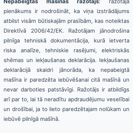
Nepabeigtas mašīnas ražotājs
: ražotāja
pienākums ir nodrošināt, ka viņa izstrādājums
atbilst visām būtiskajām prasībām, kas noteiktas
Direktīvā 2006/42/EK. Ražotājam jānodrošina
pilnīga tehniskā dokumentācija, kurā ietverta
riska analīze, tehniskie rasējumi, elektriskās
shēmas un iekļaušanas deklarācija. Iekļaušanas
deklarācijā skaidri jānorāda, ka nepabeigtā
mašīna ir paredzēta iebūvēšanai citā mašīnā un
nevar darboties patstāvīgi. Ražotājs ir atbildīgs
arī par to, lai tā neradītu apdraudējumu veselībai
un drošībai, ja to lieto paredzētajam nolūkam un
iebūvē pilnīgā mašīnā.