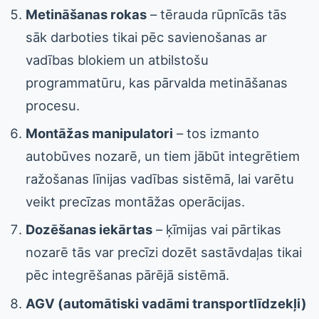
Metināšanas rokas
– tērauda rūpnīcās tās
sāk darboties tikai pēc savienošanas ar
vadības blokiem un atbilstošu
programmatūru, kas pārvalda metināšanas
procesu.
Montāžas manipulatori
– tos izmanto
autobūves nozarē, un tiem jābūt integrētiem
ražošanas līnijas vadības sistēmā, lai varētu
veikt precīzas montāžas operācijas.
Dozēšanas iekārtas
– ķīmijas vai pārtikas
nozarē tās var precīzi dozēt sastāvdaļas tikai
pēc integrēšanas pārējā sistēmā.
AGV (automātiski vadāmi transportlīdzekļi)