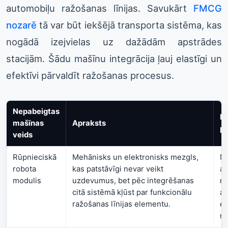
automobiļu ražošanas līnijas. Savukārt
FMCG
nozarē
tā var būt iekšējā transporta sistēma, kas
nogādā izejvielas uz dažādām apstrādes
stacijām. Šādu mašīnu integrācija ļauj elastīgi un
efektīvi pārvaldīt ražošanas procesus.
Nepabeigtas
Pi
mašīnas
Apraksts
pi
veids
Rūpnieciskā
Mehānisks un elektronisks mezgls,
Mo
robota
kas patstāvīgi nevar veikt
au
modulis
uzdevumus, bet pēc integrēšanas
no
citā sistēmā kļūst par funkcionālu
au
ražošanas līnijas elementu.
el
no