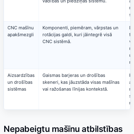
vadības un piedziņas sistēmu.
au
no
si
CNC mašīnu
Komponenti, piemēram, vārpstas un
Da
apakšmezgli
rotācijas galdi, kuri jāintegrē visā
fr
CNC sistēmā.
vi
me
un
no
Aizsardzības
Gaismas barjeras un drošības
Rū
un drošības
skeneri, kas jāuzstāda visas mašīnas
au
sistēmas
vai ražošanas līnijas kontekstā.
ro
st
ra
Nepabeigtu mašīnu atbilstības