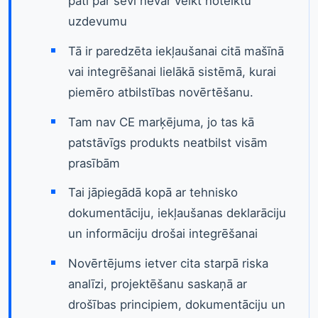
pati par sevi nevar veikt noteiktu
uzdevumu
Tā ir paredzēta iekļaušanai citā mašīnā
vai integrēšanai lielākā sistēmā, kurai
piemēro atbilstības novērtēšanu.
Tam nav CE marķējuma, jo tas kā
patstāvīgs produkts neatbilst visām
prasībām
Tai jāpiegādā kopā ar tehnisko
dokumentāciju, iekļaušanas deklarāciju
un informāciju drošai integrēšanai
Novērtējums ietver cita starpā riska
analīzi, projektēšanu saskaņā ar
drošības principiem, dokumentāciju un