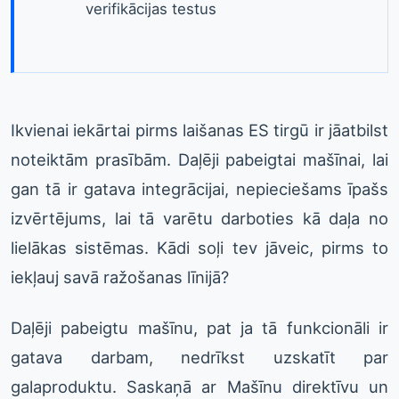
verifikācijas testus
Ikvienai iekārtai pirms laišanas ES tirgū ir jāatbilst
noteiktām prasībām. Daļēji pabeigtai mašīnai, lai
gan tā ir gatava integrācijai, nepieciešams īpašs
izvērtējums, lai tā varētu darboties kā daļa no
lielākas sistēmas. Kādi soļi tev jāveic, pirms to
iekļauj savā ražošanas līnijā?
Daļēji pabeigtu mašīnu, pat ja tā funkcionāli ir
gatava darbam, nedrīkst uzskatīt par
galaproduktu. Saskaņā ar Mašīnu direktīvu un