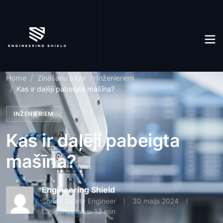
Home
Zināšanu bāze
Inženieriem
Kas ir daļēji pabeigta mašīna?
INŽENIERIEM
Kas ir daļēji pabeigta
mašīna?
Engineering Shield
Senior Safety Engineer
30 maijs 2024
Lasīšanas laiks: 13 min