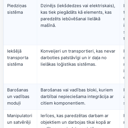
Piedziņas
Dzinējs (iekšdedzes vai elektriskais),
La
sistēma
kas tiek piegādāts kā elements, kas
te
paredzēts iebūvēšanai lielākā
rū
mašīnā.
ie
sp
tr
Iekšējā
Konveijeri un transportieri, kas nevar
Pā
transporta
darboties patstāvīgi un ir daļa no
rū
sistēma
lielākas loģistikas sistēmas.
no
iz
ce
Barošanas
Barošanas vai vadības bloki, kuriem
Ra
un vadības
darbībai nepieciešama integrācija ar
au
moduļi
citiem komponentiem.
si
Manipulatori
Ierīces, kas paredzētas darbam ar
Rū
un satvērēji
objektiem un darbojas tikai kopā ar
ro