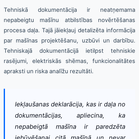
Tehniskā dokumentācija ir neatņemama
nepabeigtu mašīnu atbilstības novērtēšanas
procesa daļa. Tajā jāiekļauj detalizēta informācija
par mašīnas projektēšanu, uzbūvi un darbību.
Tehniskajā dokumentācijā ietilpst tehniskie
rasējumi, elektriskās shēmas, funkcionalitātes
apraksti un riska analīžu rezultāti.
Iekļaušanas deklarācija, kas ir daļa no
dokumentācijas, apliecina, ka
nepabeigtā mašīna ir paredzēta
iebūvēšanai citā mašīnā un nevar