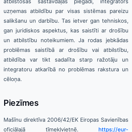
atbilstošas sastāvdaļas piegādi, integrators
uzņemas atbildību par visas sistēmas pareizu
salikšanu un darbību. Tas ietver gan tehniskos,
gan juridiskos aspektus, kas saistīti ar drošību
un atbilstību noteikumiem. Ja rodas jebkādas
problēmas saistībā ar drošību vai atbilstību,
atbildība var tikt sadalīta starp ražotāju un
integratoru atkarībā no problēmas rakstura un
cēloņa.
Piezīmes
Mašīnu direktīva 2006/42/EK Eiropas Savienības
oficiālajā tīmekļvietnē.
https://eur-