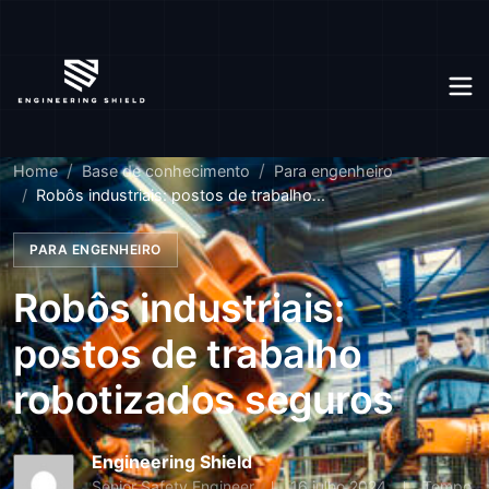
Home
Base de conhecimento
Para engenheiro
Robôs industriais: postos de trabalho...
PARA ENGENHEIRO
Robôs industriais:
postos de trabalho
robotizados seguros
Engineering Shield
Senior Safety Engineer
16 julho 2024
Tempo