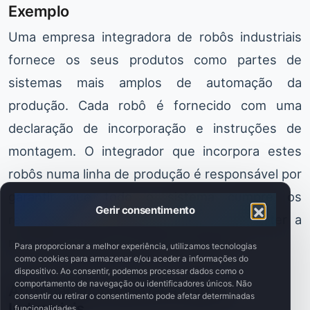
Exemplo
Uma empresa integradora de robôs industriais
fornece os seus produtos como partes de
sistemas mais amplos de automação da
produção. Cada robô é fornecido com uma
declaração de incorporação e instruções de
montagem. O integrador que incorpora estes
robôs numa linha de produção é responsável por
garantir que todo o sistema cumpre os
Gerir consentimento
requisitos das diretivas da UE e por obter a
marcação CE para o sistema completo.
Para proporcionar a melhor experiência, utilizamos tecnologias
como cookies para armazenar e/ou aceder a informações do
dispositivo. Ao consentir, podemos processar dados como o
comportamento de navegação ou identificadores únicos. Não
Automação Industrial e Robôs
consentir ou retirar o consentimento pode afetar determinadas
Industriais
funcionalidades.