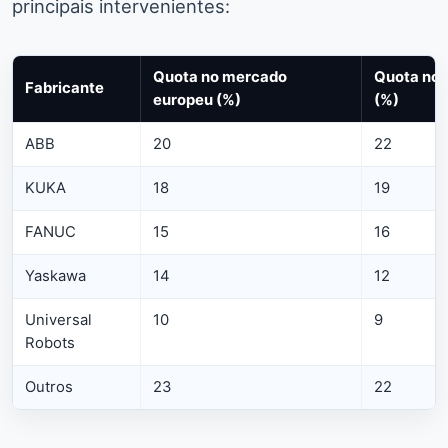
principais intervenientes:
Quota no mercado
Quota no 
Fabricante
europeu (%)
(%)
ABB
20
22
KUKA
18
19
FANUC
15
16
Yaskawa
14
12
Universal
10
9
Robots
Outros
23
22