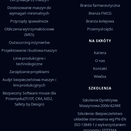
Branża farmaceutyczna
Dostosowanie maszyn do
wymagań minimalnych
Branża FMCG
Przyrządy spawalnicze
Branża kolejowa
Obliczenia wytrzymałościowe
Przemysł ciężki
(MES)
NA SKRÓTY
Outsourcing inżynierów
Projektowanie i budowa maszyn
Kariera
Linie produkcyjne i
O nas
technologiczne
Kontakt
Zarządzanie projektami
Wiedza
Audyt bezpieczeństwa maszyn i
linii produkcyjnych
SZKOLENIA
Bezpieczny Software House dla
Przemysłu(IT/OT, CRA, NIS2,
Szkolenie Dyrektywa
Safety by Design)
Maszynowa 2006/42/WE
Szkolenie: Bezpieczeństwo
układów sterowania wg PN-EN
ISO 13849-1 z wykorzystaniem
programu SISTEMA