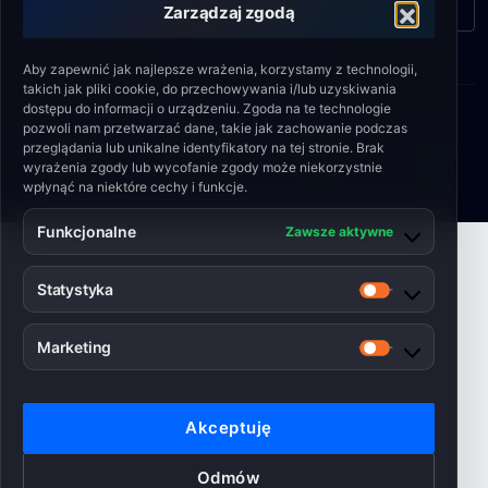
Formularz kontaktowy
Zarządzaj zgodą
Aby zapewnić jak najlepsze wrażenia, korzystamy z technologii,
takich jak pliki cookie, do przechowywania i/lub uzyskiwania
dostępu do informacji o urządzeniu. Zgoda na te technologie
pozwoli nam przetwarzać dane, takie jak zachowanie podczas
© 2026 Engineering Shield Sp. z o.o.
przeglądania lub unikalne identyfikatory na tej stronie. Brak
Polityka plików
•
Polityka
•
Regulamin
•
Polityka
wyrażenia zgody lub wycofanie zgody może niekorzystnie
Cookies
prywatności
serwisu
jakości
wpłynąć na niektóre cechy i funkcje.
Funkcjonalne
Zawsze aktywne
Statystyka
Statystyka
Marketing
Marketing
Akceptuję
Odmów