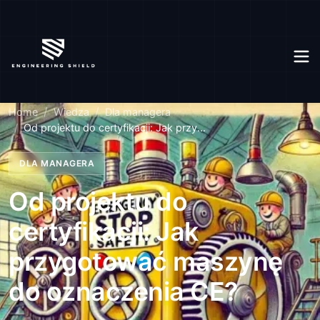
Home
Wiedza
Dla managera
Od projektu do certyfikacji: Jak przy...
DLA MANAGERA
Od projektu do
certyfikacji: Jak
przygotować maszynę
do oznaczenia CE?