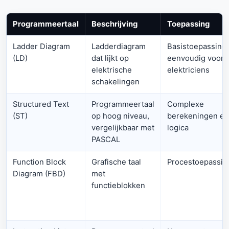
Programmeertaal
Beschrijving
Toepassing
Ladder Diagram
Ladderdiagram
Basistoepassing
(LD)
dat lijkt op
eenvoudig voor
elektrische
elektriciens
schakelingen
Structured Text
Programmeertaal
Complexe
(ST)
op hoog niveau,
berekeningen en
vergelijkbaar met
logica
PASCAL
Function Block
Grafische taal
Procestoepassin
Diagram (FBD)
met
functieblokken