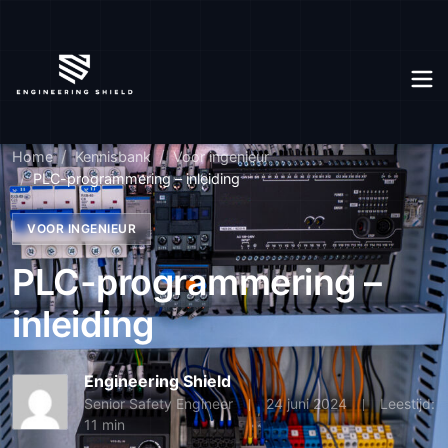
Home
Kennisbank
Voor ingenieur
PLC-programmering – inleiding
VOOR INGENIEUR
PLC-programmering –
inleiding
Engineering Shield
Senior Safety Engineer
24 juni 2024
Leestijd:
11 min