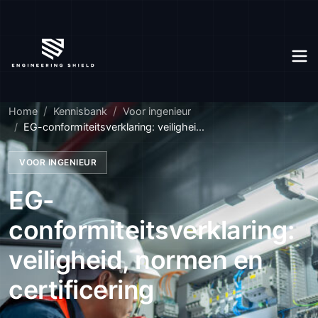
Home
Kennisbank
Voor ingenieur
EG-conformiteitsverklaring: veilighei...
VOOR INGENIEUR
EG-
conformiteitsverklaring:
veiligheid, normen en
certificering