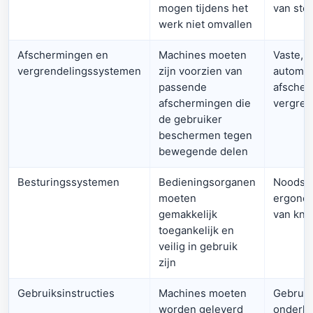
mogen tijdens het
van ste
werk niet omvallen
Afschermingen en
Machines moeten
Vaste, 
vergrendelingssystemen
zijn voorzien van
automat
passende
afscher
afschermingen die
vergren
de gebruiker
beschermen tegen
bewegende delen
Besturingssystemen
Bedieningsorganen
Noodst
moeten
ergonom
gemakkelijk
van kn
toegankelijk en
veilig in gebruik
zijn
Gebruiksinstructies
Machines moeten
Gebruik
worden geleverd
onderho