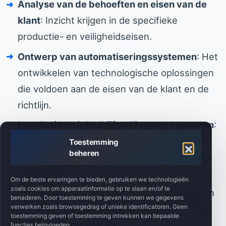
Analyse van de behoeften en eisen van de
klant
: Inzicht krijgen in de specifieke
productie- en veiligheidseisen.
Ontwerp van automatiseringssystemen
: Het
ontwikkelen van technologische oplossingen
die voldoen aan de eisen van de klant en de
richtlijn.
Installatie en inbedrijfstelling van systemen
:
Ervoor zorgen dat de systemen volgens de
Toestemming
beheren
uitgangspunten zijn geïnstalleerd en correct
functioneren.
Om de beste ervaringen te bieden, gebruiken we technologieën
zoals cookies om apparaatinformatie op te slaan en/of te
Opleiding van personeel
: Het verzorgen van
benaderen. Door toestemming te geven kunnen we gegevens
verwerken zoals browsegedrag of unieke identificatoren. Geen
trainingen voor medewerkers om een veilig
toestemming geven of toestemming intrekken kan bepaalde
en efficiënt gebruik van
functies beïnvloeden.