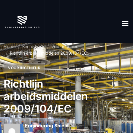
Home
Kennisbank
Voor ingenieur
Richtlijn arbeidsmiddelen 2009/104/EC
VOOR INGENIEUR
Richtlijn
arbeidsmiddelen
2009/104/EC
Engineering Shield
Senior Safety Engineer
22 juni 2024
Leestijd: