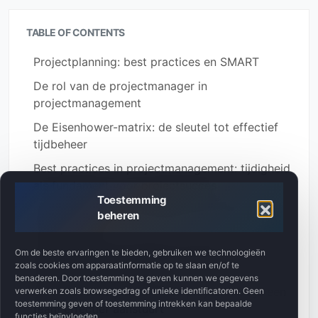
TABLE OF CONTENTS
Projectplanning: best practices en SMART
De rol van de projectmanager in
projectmanagement
De Eisenhower-matrix: de sleutel tot effectief
tijdbeheer
Best practices in projectmanagement: tijdigheid
als fundament voor projectsucces
Toestemming
Projectuitvoering: het gebruik van FUKO in
beheren
management
Technieken voor probleemescalatie in
Om de beste ervaringen te bieden, gebruiken we technologieën
zoals cookies om apparaatinformatie op te slaan en/of te
engineeringprojecten
benaderen. Door toestemming te geven kunnen we gegevens
Verantwoordelijkheid in een project: hoe je een
verwerken zoals browsegedrag of unieke identificatoren. Geen
toestemming geven of toestemming intrekken kan bepaalde
team effectief aanstuurt
functies beïnvloeden.