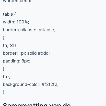
worden benut.
table {
width: 100%;
border-collapse: collapse;
}
th, td {
border: 1px solid #ddd;
padding: 8px;
}
th {
background-color: #f2f2f2;
}
Samenvatting van de