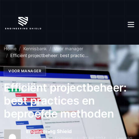
Home
Kennisbank
Voor manager
Efficiënt projectbeheer: best practic...
VOOR MANAGER
Efficiënt projectbeheer:
best practices en
beproefde methoden
Engineering Shield
Senior Safety Engineer
31 juli 2024
Leestijd: