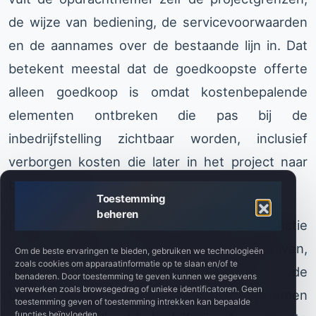
de wijze van bediening, de servicevoorwaarden
en de aannames over de bestaande lijn in. Dat
betekent meestal dat de goedkoopste offerte
alleen goedkoop is omdat kostenbepalende
elementen ontbreken die pas bij de
inbedrijfstelling zichtbaar worden, inclusief
verborgen kosten die later in het project naar
boven komen.
Toestemming
beheren
Daarom moet de fabriek niet alleen de functie
van de machine of modernisering beschrijven,
Om de beste ervaringen te bieden, gebruiken we technologieën
zoals cookies om apparaatinformatie op te slaan en/of te
maar ook de procesbeperkingen, de
benaderen. Door toestemming te geven kunnen we gegevens
verwerken zoals browsegedrag of unieke identificatoren. Geen
bedieningseisen, de interfaces met systemen
toestemming geven of toestemming intrekken kan bepaalde
functies beïnvloeden.