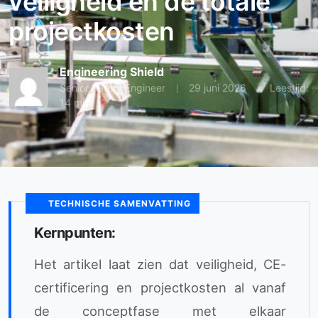
veiligheid en de totale
projectkosten
Engineering Shield
Senior Safety Engineer
29 juni 2026
Leestijd:
14 min
TECHNISCHE SAMENVATTING
Kernpunten:
Het artikel laat zien dat veiligheid, CE-
certificering en projectkosten al vanaf
de conceptfase met elkaar