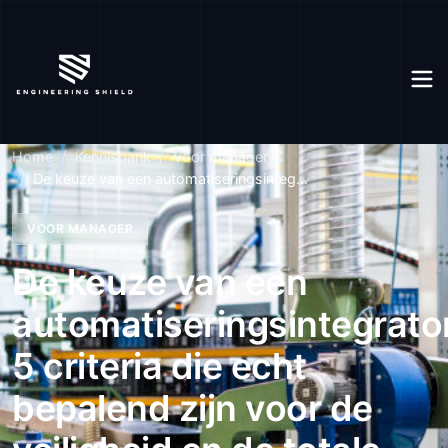
Home
Kennisbank
Voor manager
De keuze van een automatiseringsinteg...
VOOR MANAGER
De keuze van een
automatiseringsintegrator
5 criteria die echt
bepalend zijn voor de