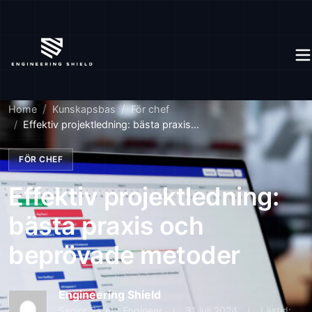
Home
Kunskapsbas
För chef
Effektiv projektledning: bästa praxis...
FÖR CHEF
Effektiv projektledning:
bästa praxis och
beprövade metoder
Engineering Shield
Senior Safety Engineer
31 juli 2024
Lästid: