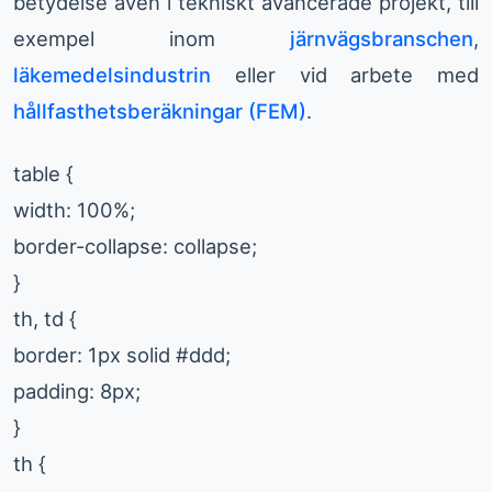
betydelse även i tekniskt avancerade projekt, till
exempel inom
järnvägsbranschen
,
läkemedelsindustrin
eller vid arbete med
hållfasthetsberäkningar (FEM)
.
table {
width: 100%;
border-collapse: collapse;
}
th, td {
border: 1px solid #ddd;
padding: 8px;
}
th {