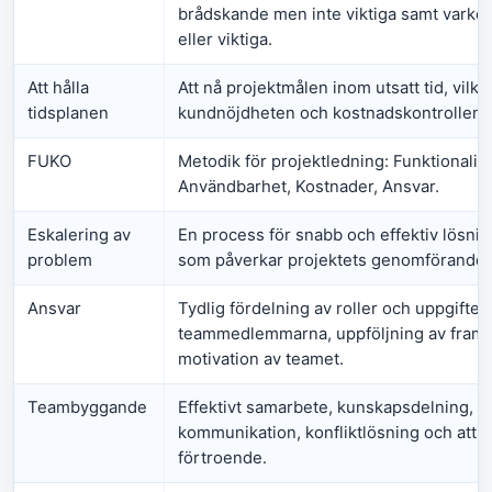
brådskande men inte viktiga samt varke
eller viktiga.
Att hålla
Att nå projektmålen inom utsatt tid, vilke
tidsplanen
kundnöjdheten och kostnadskontrollen i 
FUKO
Metodik för projektledning: Funktionalite
Användbarhet, Kostnader, Ansvar.
Eskalering av
En process för snabb och effektiv lösni
problem
som påverkar projektets genomförande.
Ansvar
Tydlig fördelning av roller och uppgifter 
teammedlemmarna, uppföljning av fram
motivation av teamet.
Teambyggande
Effektivt samarbete, kunskapsdelning, g
kommunikation, konfliktlösning och att 
förtroende.