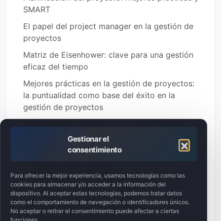
SMART
El papel del project manager en la gestión de
proyectos
Matriz de Eisenhower: clave para una gestión
eficaz del tiempo
Mejores prácticas en la gestión de proyectos:
la puntualidad como base del éxito en la
gestión de proyectos
Ejecución del proyecto: uso de FUKO en la
gestión
Gestionar el
consentimiento
Técnicas de escalado de problemas en
proyectos de ingeniería
Para ofrecer la mejor experiencia, usamos tecnologías como las
Responsabilidad en el proyecto: cómo
cookies para almacenar y/o acceder a la información del
gestionar el equipo con eficacia
dispositivo. Al aceptar estas tecnologías, podemos tratar datos
como el comportamiento de navegación o identificadores únicos.
Creación de equipos de proyecto eficaces
No aceptar o retirar el consentimiento puede afectar a ciertas
funciones.