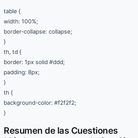
table {
width: 100%;
border-collapse: collapse;
}
th, td {
border: 1px solid #ddd;
padding: 8px;
}
th {
background-color: #f2f2f2;
}
Resumen de las Cuestiones